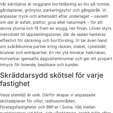
Vår kärntjänst är noggrann bortblåsning av löv på tomter,
gårdsplaner, grönytor, parkeringsytor och gångstråk. Vi
anpassar tryck och arbetssätt efter underlaget – oavsett
om det är asfalt, plattor, grus eller naturmark – för att
skona ytorna och få fram en snygg, ren finish. Löven styrs
metodiskt till uppsamlingszoner, där de sedan hanteras
effektivt för säckning och bortforsling. Vi tar även hand
om svåråtkomna partier kring räcken, staket, cykelställ,
brunnar och entrépartier. En ren yta minskar halkrisken,
motverkar igensatta dagvattenbrunnar och ger ett propert
intryck för boende, besökare och kunder.
Skräddarsydd skötsel för varje
fastighet
Varje utemiljö är unik. Därför skapar vi anpassade
skötselplaner för villor, radhusområden,
företagsfastigheter och BRF:er i Solna. Välj mellan