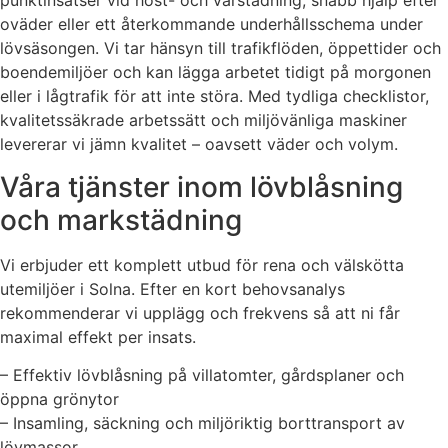
punktinsatser vid höst- och vårstädning, snabb hjälp efter
oväder eller ett återkommande underhållsschema under
lövsäsongen. Vi tar hänsyn till trafikflöden, öppettider och
boendemiljöer och kan lägga arbetet tidigt på morgonen
eller i lågtrafik för att inte störa. Med tydliga checklistor,
kvalitetssäkrade arbetssätt och miljövänliga maskiner
levererar vi jämn kvalitet – oavsett väder och volym.
Våra tjänster inom lövblåsning
och markstädning
Vi erbjuder ett komplett utbud för rena och välskötta
utemiljöer i Solna. Efter en kort behovsanalys
rekommenderar vi upplägg och frekvens så att ni får
maximal effekt per insats.
– Effektiv lövblåsning på villatomter, gårdsplaner och
öppna grönytor
– Insamling, säckning och miljöriktig borttransport av
lövmassor