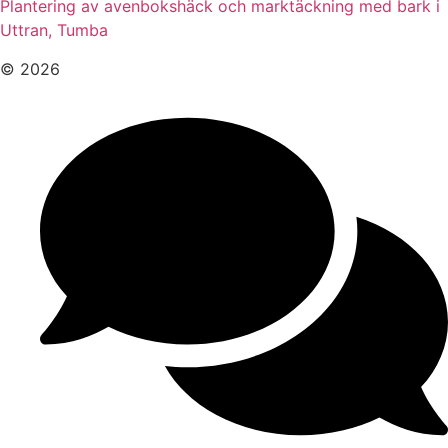
Plantering av avenbokshäck och marktäckning med bark i
Uttran, Tumba
© 2026