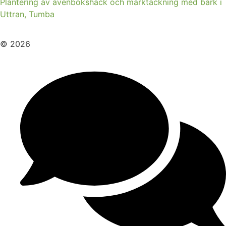
Plantering av avenbokshäck och marktäckning med bark i
Uttran, Tumba
© 2026