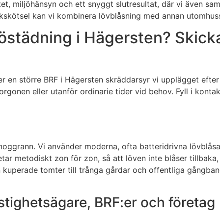
itet, miljöhänsyn och ett snyggt slutresultat, där vi även sam
kskötsel kan vi kombinera lövblåsning med annan utomhuss
ljöstädning i Hägersten? Skick
er en större BRF i Hägersten skräddarsyr vi upplägget efter 
gonen eller utanför ordinarie tider vid behov. Fyll i konta
oggrann. Vi använder moderna, ofta batteridrivna lövblåsare
betar metodiskt zon för zon, så att löven inte blåser tillbak
ån kuperade tomter till trånga gårdar och offentliga gångba
stighetsägare, BRF:er och företag