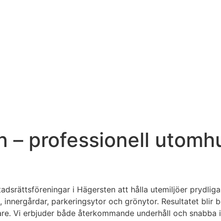
n – professionell utomh
tadsrättsföreningar i Hägersten att hålla utemiljöer prydlig
k, innergårdar, parkeringsytor och grönytor. Resultatet blir
e. Vi erbjuder både återkommande underhåll och snabba insa