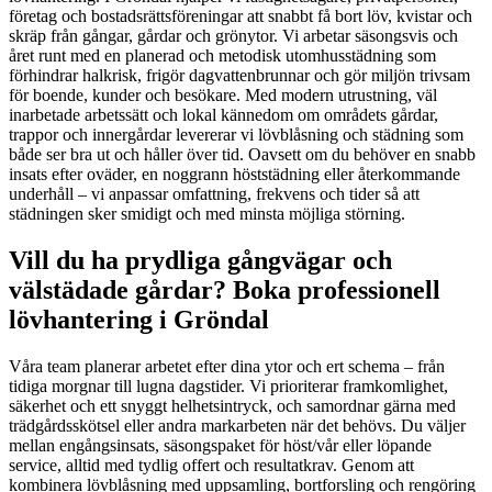
företag och bostadsrättsföreningar att snabbt få bort löv, kvistar och
skräp från gångar, gårdar och grönytor. Vi arbetar säsongsvis och
året runt med en planerad och metodisk utomhusstädning som
förhindrar halkrisk, frigör dagvattenbrunnar och gör miljön trivsam
för boende, kunder och besökare. Med modern utrustning, väl
inarbetade arbetssätt och lokal kännedom om områdets gårdar,
trappor och innergårdar levererar vi lövblåsning och städning som
både ser bra ut och håller över tid. Oavsett om du behöver en snabb
insats efter oväder, en noggrann höststädning eller återkommande
underhåll – vi anpassar omfattning, frekvens och tider så att
städningen sker smidigt och med minsta möjliga störning.
Vill du ha prydliga gångvägar och
välstädade gårdar? Boka professionell
lövhantering i Gröndal
Våra team planerar arbetet efter dina ytor och ert schema – från
tidiga morgnar till lugna dagstider. Vi prioriterar framkomlighet,
säkerhet och ett snyggt helhetsintryck, och samordnar gärna med
trädgårdsskötsel eller andra markarbeten när det behövs. Du väljer
mellan engångsinsats, säsongspaket för höst/vår eller löpande
service, alltid med tydlig offert och resultatkrav. Genom att
kombinera lövblåsning med uppsamling, bortforsling och rengöring