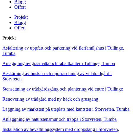
Blogg
Offert
Projekt
Blogg
Offert
Projekt
Asfaltering av uppfart och parkering vid flerfamiljshus i Tullinge,
Tumba
Anläggning av gräsmatta och rabattkanter i Tullinge, Tumba
Beskärning av buskar och uppfräschning av villaträdgård i
Storvreten
Stensättning av trädgårdsgång och plantering vid entré i Tullinge
Renovering av trädgård med ny häck och grusgång
Läggning av marksten på uteplats med kantsten i Storvreten, Tumba
Anläggning av naturstensmur och trappa i Storvreten, Tumba
Installation av bevattningssystem med droppslang i Storvreten,