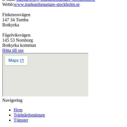
Webb:
www.tradgardsmastare-stockholm.se
Finkmossvägen
147 34 Tumba
Botkyrka
Fågelviksvägen
145 53 Norsborg
Botkyrka kommun
Hitta till oss
Navigering
Hem
Trädgårdsmästare
Tjänster