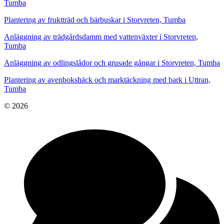
Tumba
Plantering av fruktträd och bärbuskar i Storvreten, Tumba
Anläggning av trädgårdsdamm med vattenväxter i Storvreten,
Tumba
Anläggning av odlingslådor och grusade gångar i Storvreten, Tumba
Plantering av avenbokshäck och marktäckning med bark i Uttran,
Tumba
© 2026