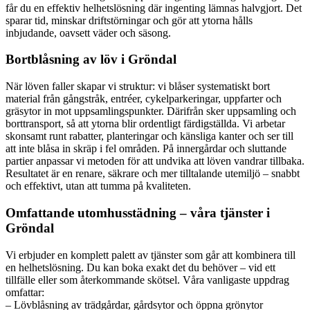
får du en effektiv helhetslösning där ingenting lämnas halvgjort. Det
sparar tid, minskar driftstörningar och gör att ytorna hålls
inbjudande, oavsett väder och säsong.
Bortblåsning av löv i Gröndal
När löven faller skapar vi struktur: vi blåser systematiskt bort
material från gångstråk, entréer, cykelparkeringar, uppfarter och
gräsytor in mot uppsamlingspunkter. Därifrån sker uppsamling och
borttransport, så att ytorna blir ordentligt färdigställda. Vi arbetar
skonsamt runt rabatter, planteringar och känsliga kanter och ser till
att inte blåsa in skräp i fel områden. På innergårdar och sluttande
partier anpassar vi metoden för att undvika att löven vandrar tillbaka.
Resultatet är en renare, säkrare och mer tilltalande utemiljö – snabbt
och effektivt, utan att tumma på kvaliteten.
Omfattande utomhusstädning – våra tjänster i
Gröndal
Vi erbjuder en komplett palett av tjänster som går att kombinera till
en helhetslösning. Du kan boka exakt det du behöver – vid ett
tillfälle eller som återkommande skötsel. Våra vanligaste uppdrag
omfattar:
– Lövblåsning av trädgårdar, gårdsytor och öppna grönytor