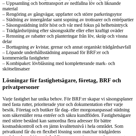
– Uppsamling och borttransport av nedfallna löv och liknande
material
– Rengöring av gångvägar, uppfarter och större parkeringsytor
– Städning av innergårdar samt sopning av trottoarer och entrépartier
– Säsongsstädning inför höst och vår med fokus på helhetsintryck
– Trädgårdsröjning efter säsongsskifte eller efter kraftigt oväder
– Rensning av rabatter och planteringar från löv, skräp och vissna
delar
– Borttagning av kvistar, grenar och annat organiskt trädgårdsavfall
– Löpande underhållsstädning anpassad för BRF:er och
kommersiella fastigheter
– Kombipaket: lövblåsning med kompletterande mark- och
skötselinsatser
Lösningar för fastighetsägare, företag, BRF och
privatpersoner
Varje fastighet har unika behov. För BRF:er skapar vi säsongsplaner
med fasta rutter, prioriterade ytor och dokumentation efter varje
besök. Företag och butiker får dag- eller morgonanpassad städning
som säkerställer rena entréer och säkra kundflöden. Fastighetsägare
med större bestånd kan samordna flera adresser för bättre
kostnadskontroll och en jämn kvalitetsnivå i hela området. Som
privatkund får du en flexibel lösning som matchar trädgårdens