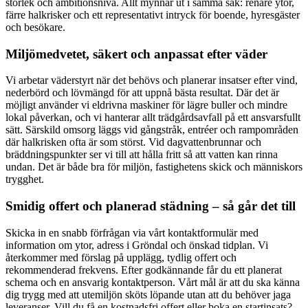
storlek och ambitionsnivå. Allt mynnar ut i samma sak: renare ytor,
färre halkrisker och ett representativt intryck för boende, hyresgäster
och besökare.
Miljömedvetet, säkert och anpassat efter väder
Vi arbetar väderstyrt när det behövs och planerar insatser efter vind,
nederbörd och lövmängd för att uppnå bästa resultat. Där det är
möjligt använder vi eldrivna maskiner för lägre buller och mindre
lokal påverkan, och vi hanterar allt trädgårdsavfall på ett ansvarsfullt
sätt. Särskild omsorg läggs vid gångstråk, entréer och rampområden
där halkrisken ofta är som störst. Vid dagvattenbrunnar och
bräddningspunkter ser vi till att hålla fritt så att vatten kan rinna
undan. Det är både bra för miljön, fastighetens skick och människors
trygghet.
Smidig offert och planerad städning – så går det till
Skicka in en snabb förfrågan via vårt kontaktformulär med
information om ytor, adress i Gröndal och önskad tidplan. Vi
återkommer med förslag på upplägg, tydlig offert och
rekommenderad frekvens. Efter godkännande får du ett planerat
schema och en ansvarig kontaktperson. Vårt mål är att du ska känna
dig trygg med att utemiljön sköts löpande utan att du behöver jaga
leveranser. Vill du få en kostnadsfri offert eller boka en startinsats?