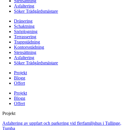
Stensättning
Asfaltering
Söker Trädgårdsmästare
Dränering
Schaktning
Snöplogning
Terrassering
Trappstädning
Kontorsstädning
Stensättning
Asfaltering
Söker Trädgårdsmästare
Projekt
Blogg
Offert
Projekt
Blogg
Offert
Projekt
Asfaltering av uppfart och parkering vid flerfamiljshus i Tullinge,
Tumba