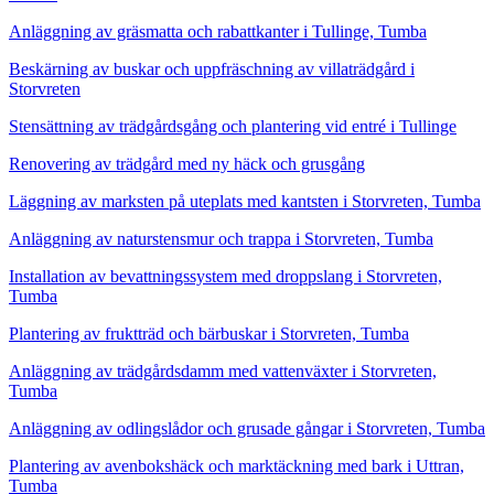
Anläggning av gräsmatta och rabattkanter i Tullinge, Tumba
Beskärning av buskar och uppfräschning av villaträdgård i
Storvreten
Stensättning av trädgårdsgång och plantering vid entré i Tullinge
Renovering av trädgård med ny häck och grusgång
Läggning av marksten på uteplats med kantsten i Storvreten, Tumba
Anläggning av naturstensmur och trappa i Storvreten, Tumba
Installation av bevattningssystem med droppslang i Storvreten,
Tumba
Plantering av fruktträd och bärbuskar i Storvreten, Tumba
Anläggning av trädgårdsdamm med vattenväxter i Storvreten,
Tumba
Anläggning av odlingslådor och grusade gångar i Storvreten, Tumba
Plantering av avenbokshäck och marktäckning med bark i Uttran,
Tumba