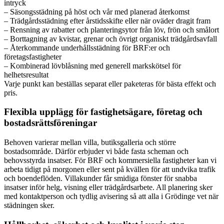
intryck
– Säsongsstädning på höst och vår med planerad återkomst
– Trädgårdsstädning efter årstidsskifte eller när oväder dragit fram
– Rensning av rabatter och planteringsytor från löv, frön och smålort
– Borttagning av kvistar, grenar och övrigt organiskt trädgårdsavfall
– Återkommande underhållsstädning för BRF:er och
företagsfastigheter
– Kombinerad lövblåsning med generell markskötsel för
helhetsresultat
Varje punkt kan beställas separat eller paketeras för bästa effekt och
pris.
Flexibla upplägg för fastighetsägare, företag och
bostadsrättsföreningar
Behoven varierar mellan villa, butiksgalleria och större
bostadsområde. Därför erbjuder vi både fasta scheman och
behovsstyrda insatser. För BRF och kommersiella fastigheter kan vi
arbeta tidigt på morgonen eller sent på kvällen för att undvika trafik
och boendeflöden. Villakunder får smidiga fönster för snabba
insatser inför helg, visning eller trädgårdsarbete. All planering sker
med kontaktperson och tydlig avisering så att alla i Grödinge vet när
städningen sker.