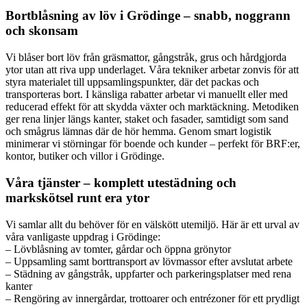
Bortblåsning av löv i Grödinge – snabb, noggrann
och skonsam
Vi blåser bort löv från gräsmattor, gångstråk, grus och hårdgjorda
ytor utan att riva upp underlaget. Våra tekniker arbetar zonvis för att
styra materialet till uppsamlingspunkter, där det packas och
transporteras bort. I känsliga rabatter arbetar vi manuellt eller med
reducerad effekt för att skydda växter och marktäckning. Metodiken
ger rena linjer längs kanter, staket och fasader, samtidigt som sand
och smågrus lämnas där de hör hemma. Genom smart logistik
minimerar vi störningar för boende och kunder – perfekt för BRF:er,
kontor, butiker och villor i Grödinge.
Våra tjänster – komplett utestädning och
markskötsel runt era ytor
Vi samlar allt du behöver för en välskött utemiljö. Här är ett urval av
våra vanligaste uppdrag i Grödinge:
– Lövblåsning av tomter, gårdar och öppna grönytor
– Uppsamling samt borttransport av lövmassor efter avslutat arbete
– Städning av gångstråk, uppfarter och parkeringsplatser med rena
kanter
– Rengöring av innergårdar, trottoarer och entrézoner för ett prydligt