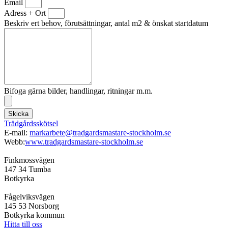
Email
Adress + Ort
Beskriv ert behov, förutsättningar, antal m2 & önskat startdatum
Bifoga gärna bilder, handlingar, ritningar m.m.
Skicka
Trädgårdsskötsel
E-mail:
markarbete@tradgardsmastare-stockholm.se
Webb:
www.tradgardsmastare-stockholm.se
Finkmossvägen
147 34 Tumba
Botkyrka
Fågelviksvägen
145 53 Norsborg
Botkyrka kommun
Hitta till oss