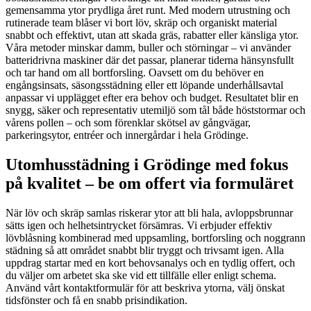
gemensamma ytor prydliga året runt. Med modern utrustning och
rutinerade team blåser vi bort löv, skräp och organiskt material
snabbt och effektivt, utan att skada gräs, rabatter eller känsliga ytor.
Våra metoder minskar damm, buller och störningar – vi använder
batteridrivna maskiner där det passar, planerar tiderna hänsynsfullt
och tar hand om all bortforsling. Oavsett om du behöver en
engångsinsats, säsongsstädning eller ett löpande underhållsavtal
anpassar vi upplägget efter era behov och budget. Resultatet blir en
snygg, säker och representativ utemiljö som tål både höststormar och
vårens pollen – och som förenklar skötsel av gångvägar,
parkeringsytor, entréer och innergårdar i hela Grödinge.
Utomhusstädning i Grödinge med fokus
på kvalitet – be om offert via formuläret
När löv och skräp samlas riskerar ytor att bli hala, avloppsbrunnar
sätts igen och helhetsintrycket försämras. Vi erbjuder effektiv
lövblåsning kombinerad med uppsamling, bortforsling och noggrann
städning så att området snabbt blir tryggt och trivsamt igen. Alla
uppdrag startar med en kort behovsanalys och en tydlig offert, och
du väljer om arbetet ska ske vid ett tillfälle eller enligt schema.
Använd vårt kontaktformulär för att beskriva ytorna, välj önskat
tidsfönster och få en snabb prisindikation.