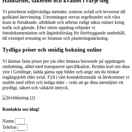
Hållbarhet, säkerhet och kvalitet i varje steg
Vi prioriterar miljövänliga metoder, sorterar avfall och levererar till
godkänd återvinning. Utrustningen servas regelbundet och våra
team är försäkrade, utbildade och arbetar enligt säkra rutiner kring
trafik och gående. Efter större uppdrag erbjuder vi
fotodokumentation och åtgärdsförslag för förebyggande underhåll,
till exempel rensning av brunnar och planteringstäckning.
Tydliga priser och smidig bokning online
Vi lämnar fasta priser per yta eller timtaxa beroende på uppdragets
omfattning, alltid med transparent specifikation. Berätta kort om dina
ytor i Grödinge, ladda gärna upp bilder och ange om du önskar
engångsjobb eller avtal. Fyll i vårt kontaktformulär så återkommer vi
snabbt med offert och lediga tider – redo att ge dina utemiljöer ett
prydligt, säkert och välskött intryck.
Kontakta oss idag!
Namn
Telefon