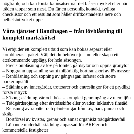
högtrafik, och kan förstärka insatser när det blåser mycket eller när
träden tappar som mest. Du får en personlig kontakt, tydliga
checklistor och ett resultat som håller driftkostnaderna nere och
helhetsintrycket uppe.
Våra tjänster i Bandhagen – från lövblåsning till
komplett markskötsel
Vi erbjuder ett komplett utbud som kan bokas separat eller
kombineras i paket. Välj det du behöver just nu eller skapa ett
återkommande upplägg för hela säsongen.
– Precisionblåsning av löv på tomter, gårdsytor och öppna grönytor
– Noggrann uppsamling samt miljöriktig borttransport av lövmassor
– Renblåsning och sopning av gångvägar, infarter och större
parkeringsfält
– Städning av innergårdar, trottoarer och entréslingor för ett prydligt
första intryck
– Säsongsstädning vår och höst – komplett genomgång av utemiljön
– Trädgårdsröjning efter årstidsskifte eller oväder, inklusive finstäd
– Rensning av rabatter och planteringar från löv, barr, pinnar och
skräp
– Bortförsel av kvistar, grenar och annat organiskt trädgårdsavfall
– Löpande underhållsstädning anpassad för BRF:er och
kommersiella fastigheter