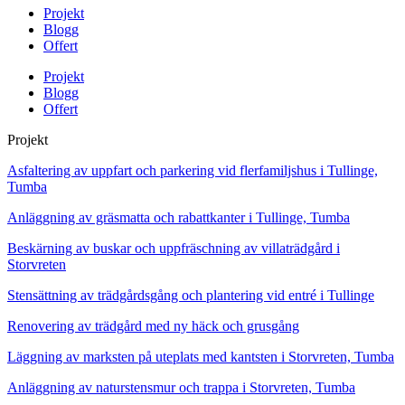
Projekt
Blogg
Offert
Projekt
Blogg
Offert
Projekt
Asfaltering av uppfart och parkering vid flerfamiljshus i Tullinge,
Tumba
Anläggning av gräsmatta och rabattkanter i Tullinge, Tumba
Beskärning av buskar och uppfräschning av villaträdgård i
Storvreten
Stensättning av trädgårdsgång och plantering vid entré i Tullinge
Renovering av trädgård med ny häck och grusgång
Läggning av marksten på uteplats med kantsten i Storvreten, Tumba
Anläggning av naturstensmur och trappa i Storvreten, Tumba