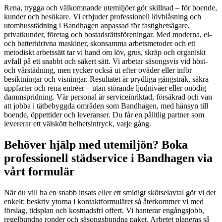
Rena, trygga och välkomnande utemiljöer gör skillnad – för boende,
kunder och besökare. Vi erbjuder professionell lövblåsning och
utomhusstädning i Bandhagen anpassad för fastighetsägare,
privatkunder, företag och bostadsrättsföreningar. Med moderna, el-
och batteridrivna maskiner, skonsamma arbetsmetoder och ett
metodiskt arbetssätt tar vi hand om löv, grus, skräp och organiskt
avfall på ett snabbt och säkert sätt. Vi arbetar säsongsvis vid höst-
och vårstädning, men rycker också ut efter oväder eller inför
besiktningar och visningar. Resultatet är prydliga gångstråk, säkra
uppfarter och rena entréer – utan störande ljudnivåer eller onödig
dammspridning. Vår personal är serviceinriktad, försäkrad och van
att jobba i tätbebyggda områden som Bandhagen, med hänsyn till
boende, öppettider och leveranser. Du får en pålitlig partner som
levererar ett välskött helhetsintryck, varje gång.
Behöver hjälp med utemiljön? Boka
professionell städservice i Bandhagen via
vårt formulär
När du vill ha en snabb insats eller ett smidigt skötselavtal gör vi det
enkelt: beskriv ytorna i kontaktformuläret så återkommer vi med
förslag, tidsplan och kostnadsfri offert. Vi hanterar engångsjobb,
regelbundna ronder och säsongsbundna paket. Arbetet planeras så