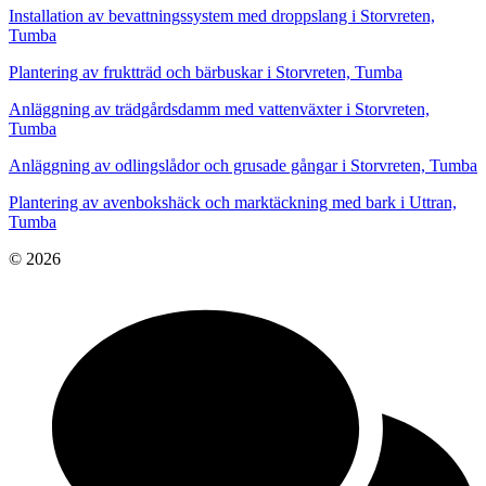
Installation av bevattningssystem med droppslang i Storvreten,
Tumba
Plantering av fruktträd och bärbuskar i Storvreten, Tumba
Anläggning av trädgårdsdamm med vattenväxter i Storvreten,
Tumba
Anläggning av odlingslådor och grusade gångar i Storvreten, Tumba
Plantering av avenbokshäck och marktäckning med bark i Uttran,
Tumba
© 2026