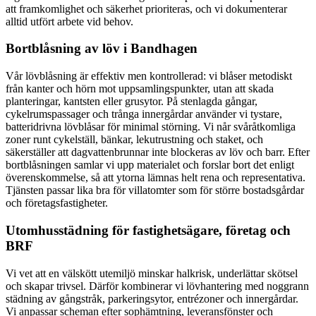
att framkomlighet och säkerhet prioriteras, och vi dokumenterar
alltid utfört arbete vid behov.
Bortblåsning av löv i Bandhagen
Vår lövblåsning är effektiv men kontrollerad: vi blåser metodiskt
från kanter och hörn mot uppsamlingspunkter, utan att skada
planteringar, kantsten eller grusytor. På stenlagda gångar,
cykelrumspassager och trånga innergårdar använder vi tystare,
batteridrivna lövblåsar för minimal störning. Vi når svåråtkomliga
zoner runt cykelställ, bänkar, lekutrustning och staket, och
säkerställer att dagvattenbrunnar inte blockeras av löv och barr. Efter
bortblåsningen samlar vi upp materialet och forslar bort det enligt
överenskommelse, så att ytorna lämnas helt rena och representativa.
Tjänsten passar lika bra för villatomter som för större bostadsgårdar
och företagsfastigheter.
Utomhusstädning för fastighetsägare, företag och
BRF
Vi vet att en välskött utemiljö minskar halkrisk, underlättar skötsel
och skapar trivsel. Därför kombinerar vi lövhantering med noggrann
städning av gångstråk, parkeringsytor, entrézoner och innergårdar.
Vi anpassar scheman efter sophämtning, leveransfönster och