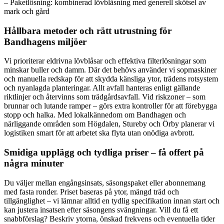
– Paketlösning: kombinerad lövblåsning med generell skötsel av
mark och gård
Hållbara metoder och rätt utrustning för
Bandhagens miljöer
Vi prioriterar eldrivna lövblåsar och effektiva filterlösningar som
minskar buller och damm. Där det behövs använder vi sopmaskiner
och manuella redskap för att skydda känsliga ytor, trädens rotsystem
och nyanlagda planteringar. Allt avfall hanteras enligt gällande
riktlinjer och återvinns som trädgårdsavfall. Vid riskzoner – som
brunnar och lutande ramper – görs extra kontroller för att förebygga
stopp och halka. Med lokalkännedom om Bandhagen och
närliggande områden som Högdalen, Stureby och Örby planerar vi
logistiken smart för att arbetet ska flyta utan onödiga avbrott.
Smidiga upplägg och tydliga priser – få offert på
några minuter
Du väljer mellan engångsinsats, säsongspaket eller abonnemang
med fasta ronder. Priset baseras på ytor, mängd träd och
tillgänglighet – vi lämnar alltid en tydlig specifikation innan start och
kan justera insatsen efter säsongens svängningar. Vill du få ett
snabbförslag? Beskriv ytorna, önskad frekvens och eventuella tider