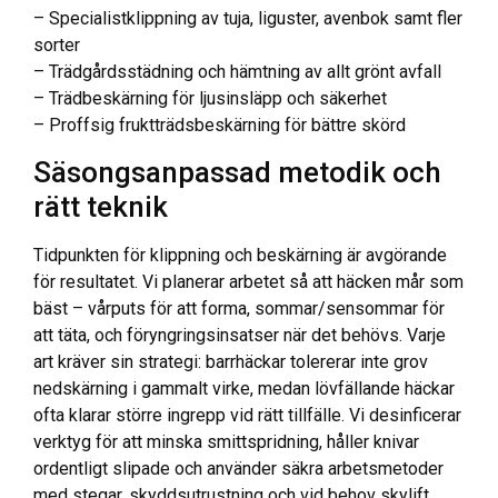
– Specialistklippning av tuja, liguster, avenbok samt fler
sorter
– Trädgårdsstädning och hämtning av allt grönt avfall
– Trädbeskärning för ljusinsläpp och säkerhet
– Proffsig fruktträdsbeskärning för bättre skörd
Säsongsanpassad metodik och
rätt teknik
Tidpunkten för klippning och beskärning är avgörande
för resultatet. Vi planerar arbetet så att häcken mår som
bäst – vårputs för att forma, sommar/sensommar för
att täta, och föryngringsinsatser när det behövs. Varje
art kräver sin strategi: barrhäckar tolererar inte grov
nedskärning i gammalt virke, medan lövfällande häckar
ofta klarar större ingrepp vid rätt tillfälle. Vi desinficerar
verktyg för att minska smittspridning, håller knivar
ordentligt slipade och använder säkra arbetsmetoder
med stegar, skyddsutrustning och vid behov skylift.