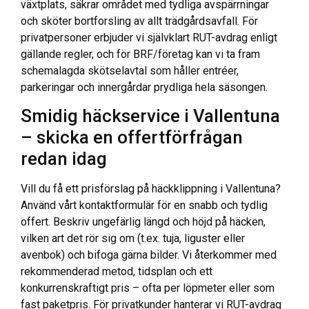
växtplats, säkrar området med tydliga avspärrningar
och sköter bortforsling av allt trädgårdsavfall. För
privatpersoner erbjuder vi självklart RUT-avdrag enligt
gällande regler, och för BRF/företag kan vi ta fram
schemalagda skötselavtal som håller entréer,
parkeringar och innergårdar prydliga hela säsongen.
Smidig häckservice i Vallentuna
– skicka en offertförfrågan
redan idag
Vill du få ett prisförslag på häckklippning i Vallentuna?
Använd vårt kontaktformulär för en snabb och tydlig
offert. Beskriv ungefärlig längd och höjd på häcken,
vilken art det rör sig om (t.ex. tuja, liguster eller
avenbok) och bifoga gärna bilder. Vi återkommer med
rekommenderad metod, tidsplan och ett
konkurrenskraftigt pris – ofta per löpmeter eller som
fast paketpris. För privatkunder hanterar vi RUT-avdrag