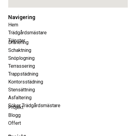
Navigering
Hem
Trädgårdsmästare
Tjänster
Dränering
Schaktning
Snöplogning
Terrassering
Trappstädning
Kontorsstädning
Stensättning
Asfaltering
Söker Trädgårdsmästare
Projekt
Blogg
Offert