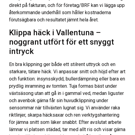
direkt på fakturan, och för företag/BRF kan vi lägga upp
återkommande underhåll som håller kostnaderna
förutsägbara och resultatet jämnt hela året.
Klippa häck i Vallentuna –
noggrant utfört för ett snyggt
intryck
En bra klippning ger både ett stilrent uttryck och en
starkare, tätare häck. Vi anpassar snitt och höjd efter art
och funktion: insynsskydd, bullerdämpning eller bara en
prydlig inramning av tomten. Tuja formas bäst under
växtsäsong utan att gå in i gammal ved, medan liguster
och avenbok gärna får sin huvudklippning under
sensommar när tillväxten lugnat sig. Vi använder raka
riktlinjer, skarpa häcksaxar och ren verktygshantering
för jämna snitt som läker snabbt. Efter avslutat arbete
lämnar vi platsen städad, tar med allt ris och visar gärna