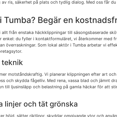
ng av ris, säkerhet på plats och tydlig dialog. Med oss får 
 Tumba? Begär en kostnadsfri 
vi allt från enstaka häckklippningar till säsongsbaserade sk
 enkel: du fyller i kontaktformuläret, vi återkommer med f
 utan överraskningar. Som lokal aktör i Tumba arbetar vi ef
öretagsytor.
t teknik
r mer motståndskraftig. Vi planerar klippningen efter art oc
ress och skydda fågelliv. Med rena, vassa blad och jämnt dr
syn till ljusinsläpp och belastning på gamla häckar för att s
 linjer och tät grönska
ter höjd, sätter riktlinor, skyddar omgivande ytor och anvä