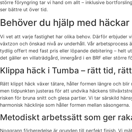
större föryngring tar vi hand om allt – inklusive bortforsli
ser bättre ut över tid.
Behöver du hjälp med häckar i
Vi vet att varje fastighet har olika behov. Därför erbjuder 
växtzon och önskad nivå av underhåll. Vår arbetsprocess är
tydlig offert med fast pris eller löpande debitering – helt
det gäller en villaträdgård, innergård i en BRF eller större f
Klippa häck i Tumba – rätt tid, rät
Rätt klippt häck växer tätare, håller formen längre och bli
men tidpunkten justeras för att undvika häckens tillväxtst
risken för bruna snitt och glesa partier. Vi tar särskild hän
harmonisk häcklinje som håller formen mellan säsongerna.
Metodiskt arbetssätt som ger raka
Noggrann förberedelse är grunden till perfekt finish. Vi mä