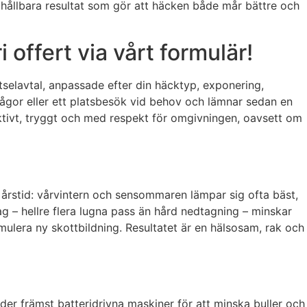
du hållbara resultat som gör att häcken både mår bättre och
offert via vårt formulär!
ötselavtal, anpassade efter din häcktyp, exponering,
rågor eller ett platsbesök vid behov och lämnar sedan en
fektivt, tryggt och med respekt för omgivningen, oavsett om
h årstid: vårvintern och sensommaren lämpar sig ofta bäst,
ag – hellre flera lugna pass än hård nedtagning – minskar
timulera ny skottbildning. Resultatet är en hälsosam, rak och
nder främst batteridrivna maskiner för att minska buller och