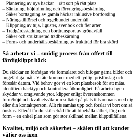
– Plantering av nya häckar – rätt sort på rätt plats
– Sänkning, höjdtrimning och föryngringsbeskärning
– Säker borttagning av gamla häckar inklusive bortforsling
– Näringstillförsel och regelbundet underhåll
– Klippning av tuja, liguster, avenbok och fler arter
– Trädgårdsstädning och borttransport av grönavfall
– Säker och strukturerad trädbeskärning
– Form- och underhållsbeskärning av fruktträd för bra skörd
Så arbetar vi – smidig process från offert till
färdigklippt häck
Du skickar en förfrågan via formuläret och bifogar gärna bilder och
ungefärliga mått. Vi återkommer med ett tydligt prisförslag och
föreslår datum. Vid behov gör vi ett kort platsbesök för att mäta,
identifiera häcktyp och kontrollera åtkomlighet. På arbetsdagen
skyddar vi omgivande ytor, klipper enligt överenskommen
form/höjd och kvalitetssäkrar resultatet på plats tillsammans med dig
eller din kontaktperson. Allt ris samlas upp och forslar vi bort om så
önskas. Efteråt får du skötselråd för att bibehålla täthet, färg och
form – en enkel plan som gör stor skillnad mellan klipptillfällena.
Kvalitet, miljö och säkerhet – skälen till att kunder
väljer oss igen