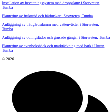
Installation av bevattningssystem med droppslang i Storvreten,
Tumba
Plantering av fruktträd och bärbuskar i Storvreten, Tumba
Anläggning av trädgårdsdamm med vattenväxter i Storvreten,
Tumba
Anläggning av odlingslådor och grusade gångar i Storvreten, Tumba
Plantering av avenbokshäck och marktäckning med bark i Uttran,
Tumba
© 2026