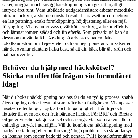
säker, noggrann och snygg häckklippning som ger ett prydligt
intryck året runt. Våra utbildade trädgårdsmästare arbetar metodiskt
utifrån häcktyp, årstid och önskat resultat – oavsett om du behöver
en lätt putsning, exakt formklippning, höjdjustering eller en rejäl
föryngring. Vi använder vassa, välskötta verktyg, arbetar effektivt
och lämnar tomten städad och fin efteråt. Som privatkund kan du
dessutom använda RUT-avdrag på arbetskostnaden. Med
lokalkännedom om Tegelvreten och omnejd planerar vi insatserna
när det gynnar plantans hälsa bäst, så att din häck blir tät, grön och
hållbar över tid.
Behöver du hjälp med häckskötsel?
Skicka en offertförfrågan via formuläret
idag!
När du bokar häckklippning hos oss får du en tydlig process, snabb
återkoppling och ett resultat som lyfter hela fastigheten. Vi anpassar
insatsen efter längd, höjd, art och tillgänglighet – från tuja och
liguster till avenbok och fruktbärande häckar. För BRF och företag
erbjuder vi schemalagd skötsel och säsongsavtal som säkerställer ett
enhetligt uttryck i utemiljön. Vill du kombinera häckklippning med
trädgårdsstädning eller bortforsling? Inga problem – vi skräddarsyr
en lösning som sparar både tid och pengar. Fyll i kontaktformuläret