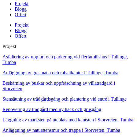
Projekt
Blogg
Offert
Projekt
Blogg
Offert
Projekt
Asfaltering av uppfart och parkering vid flerfamiljshus i Tullinge,
Tumba
Anläggning av gräsmatta och rabattkanter i Tullinge, Tumba
Beskärning av buskar och uppfräschning av villaträdgård i
Storvreten
Stensättning av trädgårdsgång och plantering vid entré i Tullinge
Renovering av trädgård med ny häck och grusgång
Läggning av marksten på uteplats med kantsten i Storvreten, Tumba
Anläggning av naturstensmur och trappa i Storvreten, Tumba