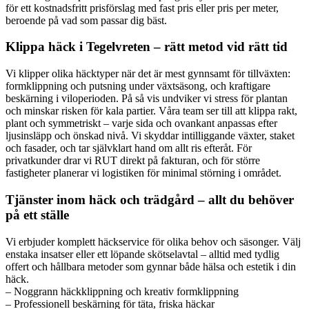
för ett kostnadsfritt prisförslag med fast pris eller pris per meter,
beroende på vad som passar dig bäst.
Klippa häck i Tegelvreten – rätt metod vid rätt tid
Vi klipper olika häcktyper när det är mest gynnsamt för tillväxten:
formklippning och putsning under växtsäsong, och kraftigare
beskärning i viloperioden. På så vis undviker vi stress för plantan
och minskar risken för kala partier. Våra team ser till att klippa rakt,
plant och symmetriskt – varje sida och ovankant anpassas efter
ljusinsläpp och önskad nivå. Vi skyddar intilliggande växter, staket
och fasader, och tar självklart hand om allt ris efteråt. För
privatkunder drar vi RUT direkt på fakturan, och för större
fastigheter planerar vi logistiken för minimal störning i området.
Tjänster inom häck och trädgård – allt du behöver
på ett ställe
Vi erbjuder komplett häckservice för olika behov och säsonger. Välj
enstaka insatser eller ett löpande skötselavtal – alltid med tydlig
offert och hållbara metoder som gynnar både hälsa och estetik i din
häck.
– Noggrann häckklippning och kreativ formklippning
– Professionell beskärning för täta, friska häckar