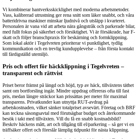
Vi kombinerar hantverksskicklighet med moderna arbetsmetoder.
Vass, kalibrerad utrustning ger rena snitt som läker snabbt, och våra
batteridrivna maskiner minskar ljudnivå och utsläpp i kvarteret.
Personalen är vana vid att arbeta nära gångstråk och parkerade bilar,
med fullt fokus på säkerhet och försiktighet. Vi är försäkrade, har F-
skatt och följer branschpraxis för beskärning och formklippning.
Som lokal aktör i Tegelvreten prioriterar vi punktlighet, tydlig
kommunikation och en trevlig kundupplevelse – från första kontakt
till färdigställd utemiljö.
Pris och offert för häckklippning i Tegelvreten –
transparent och rättvist
Priset beror främst på längd och höjd, typ av häck, tillväxtens täthet
samt om bortforsling ingår. Mindre uppdrag offereras ofta till fast
pris, medan längre sträckor kan prissättas per meter för maximal
transparens. Privatkunder kan utnyttja RUT-avdrag på
arbetskostnaden, vilket sänker totalpriset avsevärt. Företag och BRF
kan teckna säsongsavtal med förutsägbar budget och återkommande
besök i takt med tillväxten. Vill du få en snabb kostnadsbild?
Beskriv häckens mått, art och tillgång till el/parkering – så ger vi en
träffsäker offert och föreslår lämplig tidpunkt för nästa klippning.