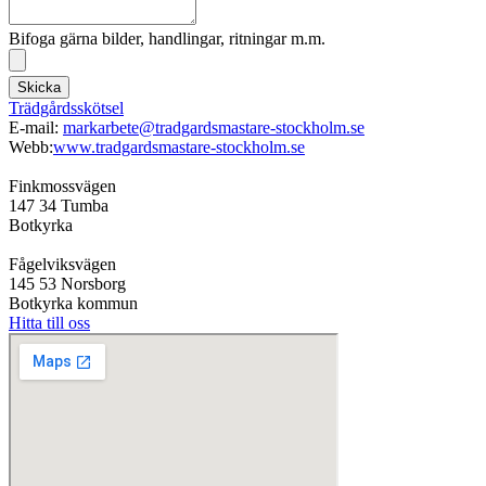
Bifoga gärna bilder, handlingar, ritningar m.m.
Skicka
Trädgårdsskötsel
E-mail:
markarbete@tradgardsmastare-stockholm.se
Webb:
www.tradgardsmastare-stockholm.se
Finkmossvägen
147 34 Tumba
Botkyrka
Fågelviksvägen
145 53 Norsborg
Botkyrka kommun
Hitta till oss