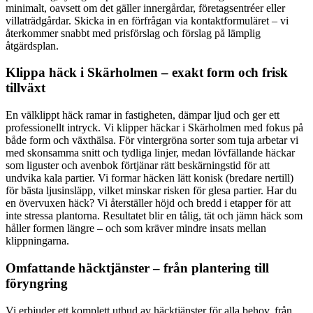
minimalt, oavsett om det gäller innergårdar, företagsentréer eller
villaträdgårdar. Skicka in en förfrågan via kontaktformuläret – vi
återkommer snabbt med prisförslag och förslag på lämplig
åtgärdsplan.
Klippa häck i Skärholmen – exakt form och frisk
tillväxt
En välklippt häck ramar in fastigheten, dämpar ljud och ger ett
professionellt intryck. Vi klipper häckar i Skärholmen med fokus på
både form och växthälsa. För vintergröna sorter som tuja arbetar vi
med skonsamma snitt och tydliga linjer, medan lövfällande häckar
som liguster och avenbok förtjänar rätt beskärningstid för att
undvika kala partier. Vi formar häcken lätt konisk (bredare nertill)
för bästa ljusinsläpp, vilket minskar risken för glesa partier. Har du
en övervuxen häck? Vi återställer höjd och bredd i etapper för att
inte stressa plantorna. Resultatet blir en tålig, tät och jämn häck som
håller formen längre – och som kräver mindre insats mellan
klippningarna.
Omfattande häcktjänster – från plantering till
föryngring
Vi erbjuder ett komplett utbud av häcktjänster för alla behov, från