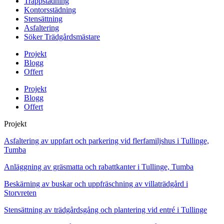
Trappstädning
Kontorsstädning
Stensättning
Asfaltering
Söker Trädgårdsmästare
Projekt
Blogg
Offert
Projekt
Blogg
Offert
Projekt
Asfaltering av uppfart och parkering vid flerfamiljshus i Tullinge,
Tumba
Anläggning av gräsmatta och rabattkanter i Tullinge, Tumba
Beskärning av buskar och uppfräschning av villaträdgård i
Storvreten
Stensättning av trädgårdsgång och plantering vid entré i Tullinge