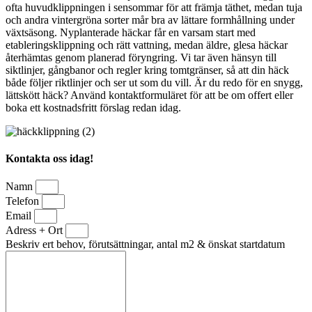
ofta huvudklippningen i sensommar för att främja täthet, medan tuja
och andra vintergröna sorter mår bra av lättare formhållning under
växtsäsong. Nyplanterade häckar får en varsam start med
etableringsklippning och rätt vattning, medan äldre, glesa häckar
återhämtas genom planerad föryngring. Vi tar även hänsyn till
siktlinjer, gångbanor och regler kring tomtgränser, så att din häck
både följer riktlinjer och ser ut som du vill. Är du redo för en snygg,
lättskött häck? Använd kontaktformuläret för att be om offert eller
boka ett kostnadsfritt förslag redan idag.
Kontakta oss idag!
Namn
Telefon
Email
Adress + Ort
Beskriv ert behov, förutsättningar, antal m2 & önskat startdatum