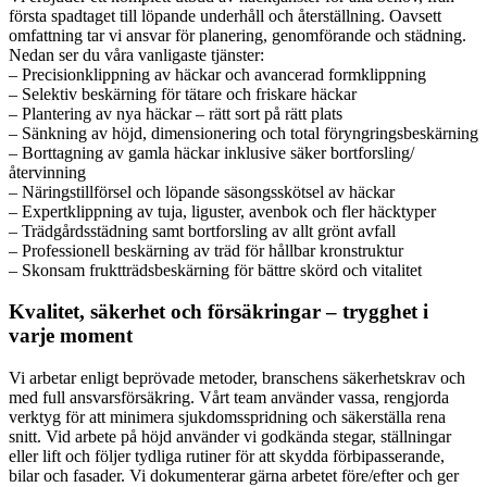
första spadtaget till löpande underhåll och återställning. Oavsett
omfattning tar vi ansvar för planering, genomförande och städning.
Nedan ser du våra vanligaste tjänster:
– Precisionklippning av häckar och avancerad formklippning
– Selektiv beskärning för tätare och friskare häckar
– Plantering av nya häckar – rätt sort på rätt plats
– Sänkning av höjd, dimensionering och total föryngringsbeskärning
– Borttagning av gamla häckar inklusive säker bortforsling/
återvinning
– Näringstillförsel och löpande säsongsskötsel av häckar
– Expertklippning av tuja, liguster, avenbok och fler häcktyper
– Trädgårdsstädning samt bortforsling av allt grönt avfall
– Professionell beskärning av träd för hållbar kronstruktur
– Skonsam fruktträdsbeskärning för bättre skörd och vitalitet
Kvalitet, säkerhet och försäkringar – trygghet i
varje moment
Vi arbetar enligt beprövade metoder, branschens säkerhetskrav och
med full ansvarsförsäkring. Vårt team använder vassa, rengjorda
verktyg för att minimera sjukdomsspridning och säkerställa rena
snitt. Vid arbete på höjd använder vi godkända stegar, ställningar
eller lift och följer tydliga rutiner för att skydda förbipasserande,
bilar och fasader. Vi dokumenterar gärna arbetet före/efter och ger