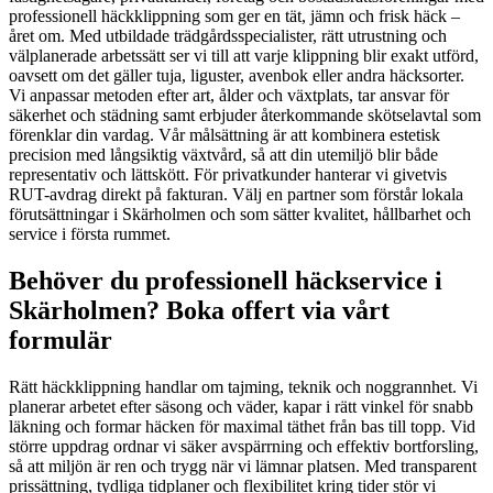
professionell häckklippning som ger en tät, jämn och frisk häck –
året om. Med utbildade trädgårdsspecialister, rätt utrustning och
välplanerade arbetssätt ser vi till att varje klippning blir exakt utförd,
oavsett om det gäller tuja, liguster, avenbok eller andra häcksorter.
Vi anpassar metoden efter art, ålder och växtplats, tar ansvar för
säkerhet och städning samt erbjuder återkommande skötselavtal som
förenklar din vardag. Vår målsättning är att kombinera estetisk
precision med långsiktig växtvård, så att din utemiljö blir både
representativ och lättskött. För privatkunder hanterar vi givetvis
RUT-avdrag direkt på fakturan. Välj en partner som förstår lokala
förutsättningar i Skärholmen och som sätter kvalitet, hållbarhet och
service i första rummet.
Behöver du professionell häckservice i
Skärholmen? Boka offert via vårt
formulär
Rätt häckklippning handlar om tajming, teknik och noggrannhet. Vi
planerar arbetet efter säsong och väder, kapar i rätt vinkel för snabb
läkning och formar häcken för maximal täthet från bas till topp. Vid
större uppdrag ordnar vi säker avspärrning och effektiv bortforsling,
så att miljön är ren och trygg när vi lämnar platsen. Med transparent
prissättning, tydliga tidplaner och flexibilitet kring tider stör vi