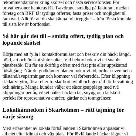
rekommendationer kring skötsel och nästa servicefönster. För
privatpersoner hanteras RUT-avdraget smidigt på fakturan, medan
företag och BRF får tydliga offerter, fasta priser och möjlighet till
ramavtal. Allt för att du ska känna full trygghet – från första kontakt
till sista löv är bortforslat.
Så här går det till – smidig offert, tydlig plan och
löpande skötsel
Börja med att fylla i kontaktformuläret och beskriv din häck: längd,
höjd, art och önskat slutresultat. Vid behov bokar vi ett snabbt
platsbesök. Du får en skriftlig offert med fast pris eller uppskattad
tidsåtgång. När du godkänner planen bokar vi tid, ordnar eventuella
tillstånd/avspärrningar och kommer väl förberedda. Efter klippning
städar vi ytor, flisar eller forslar bort avfall och ger råd för bevattning
och näring. Många kunder väljer ett säsongsupplägg med två
klippningar per år, vilket håller häcken tät, snygg och lättskött –
perfekt för representativa entréer, gårdar och tomtgränser.
Lokalkännedom i Skärholmen – rätt tajming för
varje säsong
Med erfarenhet av lokala förhållanden i Skärholmen anpassar vi
arbetet efter klimat och växtplats. För lövfällande häckar lägger vi