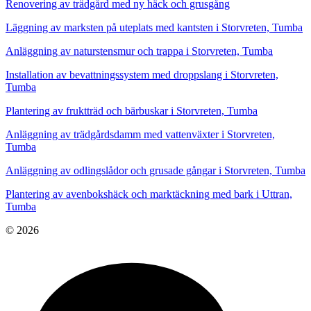
Renovering av trädgård med ny häck och grusgång
Läggning av marksten på uteplats med kantsten i Storvreten, Tumba
Anläggning av naturstensmur och trappa i Storvreten, Tumba
Installation av bevattningssystem med droppslang i Storvreten,
Tumba
Plantering av fruktträd och bärbuskar i Storvreten, Tumba
Anläggning av trädgårdsdamm med vattenväxter i Storvreten,
Tumba
Anläggning av odlingslådor och grusade gångar i Storvreten, Tumba
Plantering av avenbokshäck och marktäckning med bark i Uttran,
Tumba
© 2026