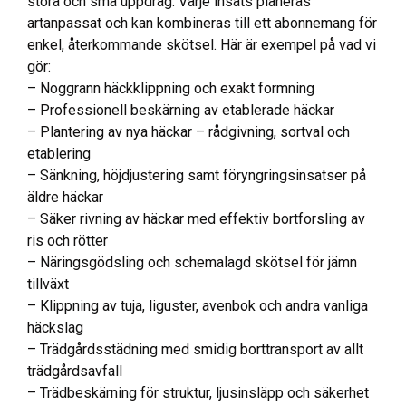
stora och små uppdrag. Varje insats planeras
artanpassat och kan kombineras till ett abonnemang för
enkel, återkommande skötsel. Här är exempel på vad vi
gör:
– Noggrann häckklippning och exakt formning
– Professionell beskärning av etablerade häckar
– Plantering av nya häckar – rådgivning, sortval och
etablering
– Sänkning, höjdjustering samt föryngringsinsatser på
äldre häckar
– Säker rivning av häckar med effektiv bortforsling av
ris och rötter
– Näringsgödsling och schemalagd skötsel för jämn
tillväxt
– Klippning av tuja, liguster, avenbok och andra vanliga
häckslag
– Trädgårdsstädning med smidig borttransport av allt
trädgårdsavfall
– Trädbeskärning för struktur, ljusinsläpp och säkerhet