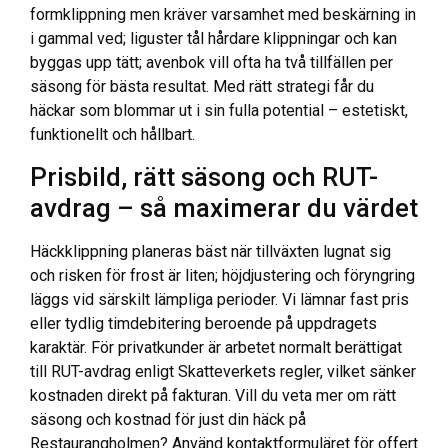
formklippning men kräver varsamhet med beskärning in
i gammal ved; liguster tål hårdare klippningar och kan
byggas upp tätt; avenbok vill ofta ha två tillfällen per
säsong för bästa resultat. Med rätt strategi får du
häckar som blommar ut i sin fulla potential – estetiskt,
funktionellt och hållbart.
Prisbild, rätt säsong och RUT-
avdrag – så maximerar du värdet
Häckklippning planeras bäst när tillväxten lugnat sig
och risken för frost är liten; höjdjustering och föryngring
läggs vid särskilt lämpliga perioder. Vi lämnar fast pris
eller tydlig timdebitering beroende på uppdragets
karaktär. För privatkunder är arbetet normalt berättigat
till RUT-avdrag enligt Skatteverkets regler, vilket sänker
kostnaden direkt på fakturan. Vill du veta mer om rätt
säsong och kostnad för just din häck på
Restaurangholmen? Använd kontaktformuläret för offert