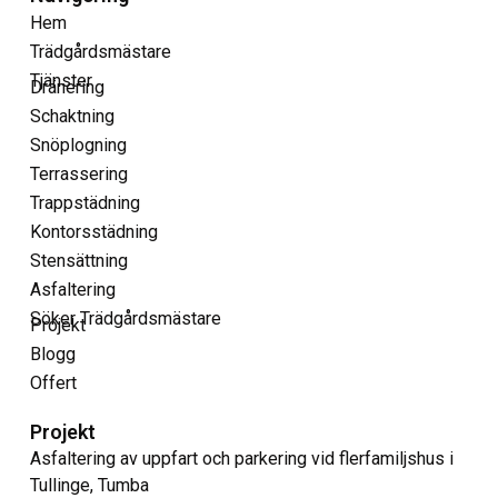
Hem
Trädgårdsmästare
Tjänster
Dränering
Schaktning
Snöplogning
Terrassering
Trappstädning
Kontorsstädning
Stensättning
Asfaltering
Söker Trädgårdsmästare
Projekt
Blogg
Offert
Projekt
Asfaltering av uppfart och parkering vid flerfamiljshus i
Tullinge, Tumba