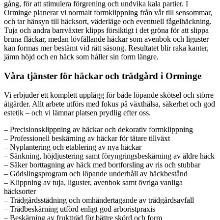
gång, för att stimulera förgrening och undvika kala partier. I
Orminge planerar vi normalt formklippning från vår till sensommar,
och tar hänsyn till häcksort, väderläge och eventuell fågelhäckning.
Tuja och andra barrväxter klipps försiktigt i det gröna för att slippa
bruna fläckar, medan lövfällande häckar som avenbok och liguster
kan formas mer bestämt vid rätt säsong. Resultatet blir raka kanter,
jämn höjd och en häck som håller sin form längre.
Våra tjänster för häckar och trädgård i Orminge
Vi erbjuder ett komplett upplägg för både löpande skötsel och större
åtgärder. Allt arbete utförs med fokus på växthälsa, säkerhet och god
estetik – och vi lämnar platsen prydlig efter oss.
– Precisionsklippning av häckar och dekorativ formklippning
– Professionell beskärning av häckar för tätare tillväxt
– Nyplantering och etablering av nya häckar
– Sänkning, höjdjustering samt föryngringsbeskärning av äldre häck
– Säker borttagning av häck med bortforsling av ris och stubbar
– Gödslingsprogram och löpande underhåll av häckbestånd
– Klippning av tuja, liguster, avenbok samt övriga vanliga
häcksorter
– Trädgårdsstädning och omhändertagande av trädgårdsavfall
– Trädbeskärning utförd enligt god arboristpraxis
– Beskärning av fruktträd för bättre skörd och form