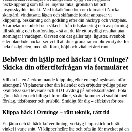
häckklippning som håller linjerna raka, grönskan tät och
insynsskyddet intakt. Med lokalkännedom om klimatet i Nacka
skärgård, vindutsatta lägen och skiftande jordar anpassar vi
klippning, beskärning och gödsling efter din häcktyp och växtplats.
Vi arbetar metodiskt och säkert – från tidsplanering och avspärrning
till städning och bortforsling – så att du får ett prydligt resultat utan
störningar i vardagen. Oavsett om det gäller tuja, liguster, avenbok
eller blandade häckar ser vi till att dina gröna ramar blir en styrka för
hela fastigheten, med rätt form, höjd och vitalitet året runt.
Behöver du hjälp med häckar i Orminge?
Skicka din offertförfrågan via formuläret
Vill du ha en återkommande klippning eller en engångsinsats inför
säsongen? Vi planerar efter din kalender och erbjuder tydliga priser,
kvalitetssäkrad leverans och RUT-avdrag på arbetskostnaden. Fota
gärna häcken och bifoga i formuläret, så återkommer vi snabbt med
förslag, tidsfönster och prisbild. Smidigt för dig – effektivt för oss.
Klippa häck i Orminge – rätt teknik, rätt tid
En jämn och tät häck kräver timing, verktyg i toppskick och rätt
vinkel i varje snitt. Vi klipper hellre lite och ofta än för mycket på en