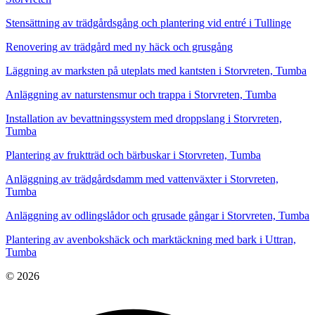
Stensättning av trädgårdsgång och plantering vid entré i Tullinge
Renovering av trädgård med ny häck och grusgång
Läggning av marksten på uteplats med kantsten i Storvreten, Tumba
Anläggning av naturstensmur och trappa i Storvreten, Tumba
Installation av bevattningssystem med droppslang i Storvreten,
Tumba
Plantering av fruktträd och bärbuskar i Storvreten, Tumba
Anläggning av trädgårdsdamm med vattenväxter i Storvreten,
Tumba
Anläggning av odlingslådor och grusade gångar i Storvreten, Tumba
Plantering av avenbokshäck och marktäckning med bark i Uttran,
Tumba
© 2026