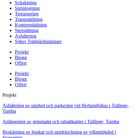
Schaktning
Snöplogning
Terrassering
Trappstädning
Kontorsstädning
Stensättning
Asfaltering
Söker Trädgårdsmästare
Projekt
Blogg
Offert
Projekt
Blogg
Offert
Projekt
Asfaltering av uppfart och parkering vid flerfamiljshus i Tullinge,
Tumba
Anläggning av gräsmatta och rabattkanter i Tullinge, Tumba
Beskärning av buskar och uppfräschning av villaträdgård i
Storvreten