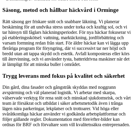
Säsong, metod och hållbar häckvård i Orminge
Rätt säsong ger friskare snitt och snabbare läkning. Vi planerar
beskärning för att undvika stress under torka och kraftig sol, och vi
tar hänsyn till fåglars häckningsperioder. För nya häckar fokuserar vi
på etableringsskötsel: vattning, marktäckning, jordförbättring och
varsam formning redan från start. För äldre häckar kan vi lägga upp
fleråriga program för föryngring, där vi successivt tar ner höjd och
bredd utan att tappa skydd och estetik. Avfall komposteras eller körs
till återvinning, och vi använder tysta, batteridrivna maskiner när det
är lämpligt för att minska buller i området.
Trygg leverans med fokus på kvalitet och säkerhet
Din gård, dina fasader och gångstråk skyddas med noggrann
avspärrning och väl planerad logistik. Vi arbetar med skarpa,
välservade verktyg för rena snitt och minskad sjukdomsrisk, och vårt
team är försäkrat och utbildat i säker arbetsmetodik även i trånga
lägen nära parkeringar, lekplatser och trottoarer. Vid höga eller
svåråtkomliga häckar använder vi godkända arbetsplattformar och
följer gällande regler. Dokumentation med före/efter-bilder kan
ordnas för BRF och förvaltare som vill kvalitetssäkra entreprenaden.