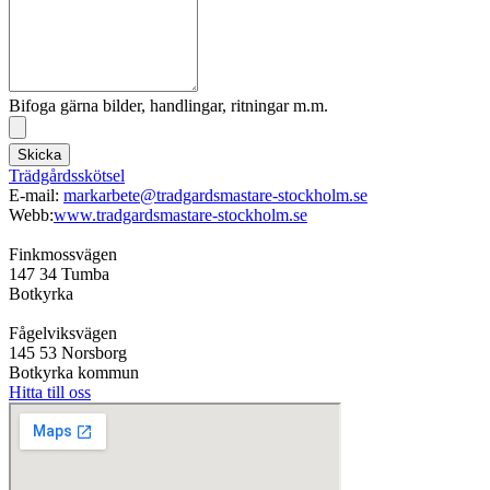
Bifoga gärna bilder, handlingar, ritningar m.m.
Skicka
Trädgårdsskötsel
E-mail:
markarbete@tradgardsmastare-stockholm.se
Webb:
www.tradgardsmastare-stockholm.se
Finkmossvägen
147 34 Tumba
Botkyrka
Fågelviksvägen
145 53 Norsborg
Botkyrka kommun
Hitta till oss