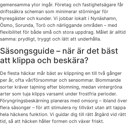
gemensamma ytor ingår. Företag och fastighetsägare får
driftssäkra scheman som minimerar störningar för
hyresgäster och kunder. Vi jobbar lokalt i Nynäshamn,
Ösmo, Sorunda, Torö och närliggande områden – med
flexibilitet för både små och stora uppdrag. Målet är alltid
samma: prydligt, tryggt och lätt att underhålla.
Säsongsguide – när är det bäst
att klippa och beskära?
De flesta häckar mår bäst av klippning en till två gånger
per år, ofta vår/försommar och sensommar. Blommande
sorter kräver tajming efter blomning, medan vintergröna
arter som tuja klipps varsamt under frostfria perioder.
Föryngringsbeskärning planeras med omsorg – ibland över
flera säsonger – för att stimulera ny tillväxt utan att tappa
hela häckens funktion. Vi guidar dig till rätt åtgärd vid rätt
tid, så att häcken håller formen och växer friskt.