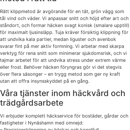
Rätt klippmetod är avgörande för en tät, grön vägg som
tål vind och väder. Vi anpassar snitt och höjd efter art och
ståndort, och formar häcken svagt konisk (smalare upptill)
för maximalt ljusinsläpp. Tuja kräver försiktig klippning för
att undvika kala partier, medan liguster och avenbok
svarar fint på mer aktiv formning. Vi arbetar med skarpa
verktyg för rena snitt som minimerar sjukdomsrisk, och vi
tajmar arbetet för att undvika stress under extrem värme
eller frost. Behöver häcken föryngras gör vi det stegvis
över flera säsonger – en trygg metod som ger ny kraft
utan att offra insynsskyddet på en gång.
Våra tjänster inom häckvård och
trädgårdsarbete
Vi erbjuder komplett häckservice för bostäder, gårdar och
fastigheter i Nynäshamn med omnejd:
– Precisionsklippning av häckar och konstfull