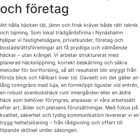
och företag
Att hålla häcken tät, jämn och frisk kräver både rätt teknik
och tajming. Som lokal trädgårdsfirma i Nynäshamn
hjälper vi fastighetsägare, privatkunder, företag och
bostadsrättsföreningar att få prydliga och välmående
häckar – utan krångel. Vi arbetar strukturerat med
planerad häckklippning, korrekt beskärning och säkra
metoder för bortforsling, så att resultatet blir snyggt från
första blick och hållbart över tid. Oavsett om det gäller en
lång tomtgräns med tuja, en formklippt liguster vid entrén,
en robust avenbokshäck runt innergården eller en äldre
häck som behöver föryngras, anpassar vi våra arbetssätt
efter art, ålder och platsens förutsättningar. Med fokus på
kvalitet, säkerhet och tydlig kommunikation levererar vi en
trygg helhetslösning – från rådgivning och offert till
löpande skötsel under säsongen.