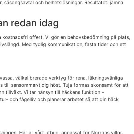
er, säsongsavtal och helhetslösningar. Resultatet: jämna
an redan idag
ch kostnadsfri offert. Vi gör en behovsbedömning på plats,
ivslängd. Med tydlig kommunikation, fasta tider och ett
vassa, välkalibrerade verktyg för rena, läkningsvänliga
s till sensommar/tidig höst. Tuja formas skonsamt för att
tillväxt. Vi tar hänsyn till häckens funktion –
ur- och fågelliv och planerar arbetet så att din häck
sningen. Här är vårt utbud, anpassat för Norrgas villor,