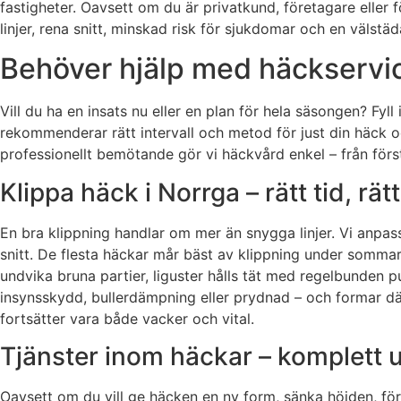
fastigheter. Oavsett om du är privatkund, företagare eller 
linjer, rena snitt, minskad risk för sjukdomar och en välstäd
Behöver hjälp med häckservic
Vill du ha en insats nu eller en plan för hela säsongen? Fy
rekommenderar rätt intervall och metod för just din häck o
professionellt bemötande gör vi häckvård enkel – från första 
Klippa häck i Norrga – rätt tid, rät
En bra klippning handlar om mer än snygga linjer. Vi anpass
snitt. De flesta häckar mår bäst av klippning under sommar
undvika bruna partier, liguster hålls tät med regelbunden p
insynsskydd, bullerdämpning eller prydnad – och formar där
fortsätter vara både vacker och vital.
Tjänster inom häckar – komplett u
Oavsett om du vill ge häcken en ny form, sänka höjden, föry