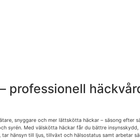
– professionell häckvård
 tätare, snyggare och mer lättskötta häckar – säsong efter 
ok och syrén. Med välskötta häckar får du bättre insynsskydd
 tar hänsyn till ljus, tillväxt och hälsostatus samt arbetar sä