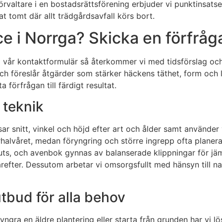
förvaltare i en bostadsrättsförening erbjuder vi punktinsats
at tomt där allt trädgårdsavfall körs bort.
e i Norrga? Skicka en förfråg
ll i vår kontaktformulär så återkommer vi med tidsförslag o
ch föreslår åtgärder som stärker häckens täthet, form och l
förfrågan till färdigt resultat.
t teknik
ar snitt, vinkel och höjd efter art och ålder samt använder 
halvåret, medan föryngring och större ingrepp ofta planera
uts, och avenbok gynnas av balanserade klippningar för jämn 
efter. Dessutom arbetar vi omsorgsfullt med hänsyn till nat
tbud för alla behov
ngra en äldre plantering eller starta från grunden har vi lö