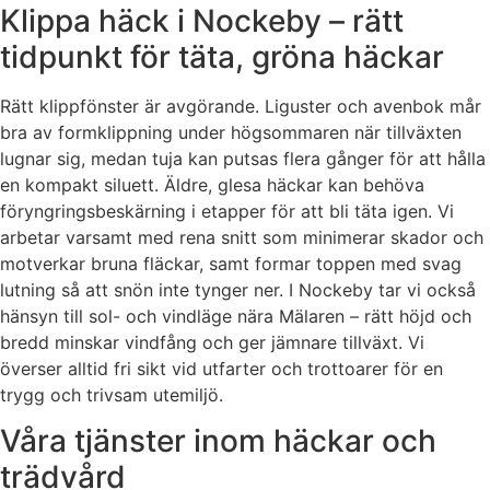
Klippa häck i Nockeby – rätt
tidpunkt för täta, gröna häckar
Rätt klippfönster är avgörande. Liguster och avenbok mår
bra av formklippning under högsommaren när tillväxten
lugnar sig, medan tuja kan putsas flera gånger för att hålla
en kompakt siluett. Äldre, glesa häckar kan behöva
föryngringsbeskärning i etapper för att bli täta igen. Vi
arbetar varsamt med rena snitt som minimerar skador och
motverkar bruna fläckar, samt formar toppen med svag
lutning så att snön inte tynger ner. I Nockeby tar vi också
hänsyn till sol- och vindläge nära Mälaren – rätt höjd och
bredd minskar vindfång och ger jämnare tillväxt. Vi
överser alltid fri sikt vid utfarter och trottoarer för en
trygg och trivsam utemiljö.
Våra tjänster inom häckar och
trädvård