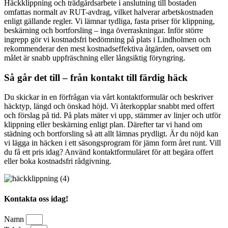
Häckklippning och trädgårdsarbete i anslutning till bostaden
omfattas normalt av RUT-avdrag, vilket halverar arbetskostnaden
enligt gällande regler. Vi lämnar tydliga, fasta priser för klippning,
beskärning och bortforsling – inga överraskningar. Inför större
ingrepp gör vi kostnadsfri bedömning på plats i Lindholmen och
rekommenderar den mest kostnadseffektiva åtgärden, oavsett om
målet är snabb uppfräschning eller långsiktig föryngring.
Så går det till – från kontakt till färdig häck
Du skickar in en förfrågan via vårt kontaktformulär och beskriver
häcktyp, längd och önskad höjd. Vi återkopplar snabbt med offert
och förslag på tid. På plats mäter vi upp, stämmer av linjer och utför
klippning eller beskärning enligt plan. Därefter tar vi hand om
städning och bortforsling så att allt lämnas prydligt. Är du nöjd kan
vi lägga in häcken i ett säsongsprogram för jämn form året runt. Vill
du få ett pris idag? Använd kontaktformuläret för att begära offert
eller boka kostnadsfri rådgivning.
Kontakta oss idag!
Namn