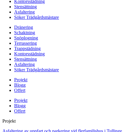
Kontorsstädning
Stensättning
Asfaltering
Söker Trädgårdsmästare
Dränering
Schaktning
Snöplogning
Terrassering
Trappstädning
Kontorsstädning
Stensättning
Asfaltering
Söker Trädgårdsmästare
Projekt
Blogg
Offert
Projekt
Blogg
Offert
Projekt
Asfaltering av uppfart och parkering vid flerfamiljshus i Tullinge,