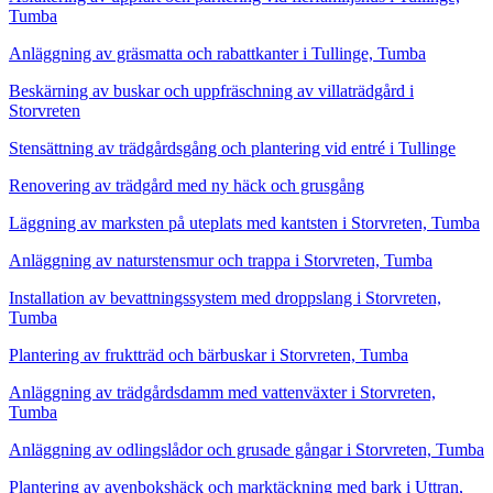
Tumba
Anläggning av gräsmatta och rabattkanter i Tullinge, Tumba
Beskärning av buskar och uppfräschning av villaträdgård i
Storvreten
Stensättning av trädgårdsgång och plantering vid entré i Tullinge
Renovering av trädgård med ny häck och grusgång
Läggning av marksten på uteplats med kantsten i Storvreten, Tumba
Anläggning av naturstensmur och trappa i Storvreten, Tumba
Installation av bevattningssystem med droppslang i Storvreten,
Tumba
Plantering av fruktträd och bärbuskar i Storvreten, Tumba
Anläggning av trädgårdsdamm med vattenväxter i Storvreten,
Tumba
Anläggning av odlingslådor och grusade gångar i Storvreten, Tumba
Plantering av avenbokshäck och marktäckning med bark i Uttran,