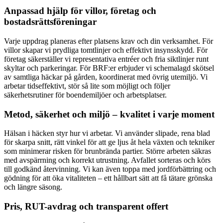
Anpassad hjälp för villor, företag och
bostadsrättsföreningar
Varje uppdrag planeras efter platsens krav och din verksamhet. För
villor skapar vi prydliga tomtlinjer och effektivt insynsskydd. För
företag säkerställer vi representativa entréer och fria siktlinjer runt
skyltar och parkeringar. För BRF:er erbjuder vi schemalagd skötsel
av samtliga häckar på gården, koordinerat med övrig utemiljö. Vi
arbetar tidseffektivt, stör så lite som möjligt och följer
säkerhetsrutiner för boendemiljöer och arbetsplatser.
Metod, säkerhet och miljö – kvalitet i varje moment
Hälsan i häcken styr hur vi arbetar. Vi använder slipade, rena blad
för skarpa snitt, rätt vinkel för att ge ljus åt hela växten och tekniker
som minimerar risken för brunbrända partier. Större arbeten säkras
med avspärrning och korrekt utrustning. Avfallet sorteras och körs
till godkänd återvinning. Vi kan även toppa med jordförbättring och
gödning för att öka vitaliteten – ett hållbart sätt att få tätare grönska
och längre säsong.
Pris, RUT-avdrag och transparent offert