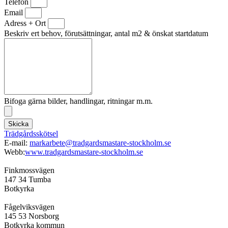
Telefon
Email
Adress + Ort
Beskriv ert behov, förutsättningar, antal m2 & önskat startdatum
Bifoga gärna bilder, handlingar, ritningar m.m.
Skicka
Trädgårdsskötsel
E-mail:
markarbete@tradgardsmastare-stockholm.se
Webb:
www.tradgardsmastare-stockholm.se
Finkmossvägen
147 34 Tumba
Botkyrka
Fågelviksvägen
145 53 Norsborg
Botkyrka kommun