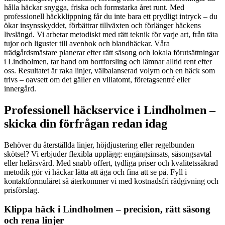
hålla häckar snygga, friska och formstarka året runt. Med
professionell häckklippning får du inte bara ett prydligt intryck – du
ökar insynsskyddet, förbättrar tillväxten och förlänger häckens
livslängd. Vi arbetar metodiskt med rätt teknik för varje art, från täta
tujor och liguster till avenbok och blandhäckar. Våra
trädgårdsmästare planerar efter rätt säsong och lokala förutsättningar
i Lindholmen, tar hand om bortforsling och lämnar alltid rent efter
oss. Resultatet är raka linjer, välbalanserad volym och en häck som
trivs – oavsett om det gäller en villatomt, företagsentré eller
innergård.
Professionell häckservice i Lindholmen –
skicka din förfrågan redan idag
Behöver du återställda linjer, höjdjustering eller regelbunden
skötsel? Vi erbjuder flexibla upplägg: engångsinsats, säsongsavtal
eller helårsvård. Med snabb offert, tydliga priser och kvalitetssäkrad
metodik gör vi häckar lätta att äga och fina att se på. Fyll i
kontaktformuläret så återkommer vi med kostnadsfri rådgivning och
prisförslag.
Klippa häck i Lindholmen – precision, rätt säsong
och rena linjer