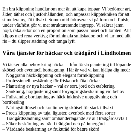
En bra klippning handlar om mer än att kapa toppar. Vi bedömer art,
ålder, täthet och ljusförhållanden, och anpassar klipptekniken för att
stimulera ny, tät tillväxt. Sommartid fokuserar vi på form och finish;
under vår/höst gör vi mer strukturerande ingrepp. Vi säkrar jämn
höjd, raka sidor och en proportion som passar huset och tomten. Allt
klipps med rena verktyg för minimala snittskador, och vi tar med allt
ris – du slipper städning och tunga lyft.
Våra tjänster för häckar och trädgård i Lindholmen
Vi täcker alla behov kring häckar – från första plantering till löpande
skötsel och eventuell borttagning. Här är vad vi kan hjälpa dig med:
– Noggrann häckklippning och elegant formklippning
– Professionell beskärning för friska och täta häckar
– Plantering av nya häckar – val av sort, jord och etablering
– Sänkning, höjdjustering samt föryngringsbeskärning vid behov
– Fullständig borttagning av häck inklusive uppgrävning och
bortforsling
– Näringstillförsel och kontinuerlig skötsel för stark tillväxt
– Precis klippning av tuja, liguster, avenbok med flera sorter
– Trädgårdsstädning samt omhändertagande av allt trädgårdsavfall
– Säker beskärning av träd i trädgård och på innergård
– Vårdande beskärning av fruktträd för bättre skörd