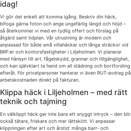
idag!
Vi gör det enkelt att komma igång. Beskriv din häck,
bifoga gärna foton och ange ungefärlig längd och höjd –
så återkommer vi med en tydlig offert och förslag på
åtgärd samt tidplan. Vår utrustning är modern och
anpassad för både små villahäckar och långa sträckor vid
BRF:er och kontorsfastigheter i Liljeholmen. Vi planerar
med hänsyn till art, fågelskydd, grannar och tillgänglighet,
och kan självklart ta hand om all städning och bortforsling
efteråt. För privatpersoner hanterar vi även RUT-avdrag på
arbetskostnaden direkt på fakturan.
Klippa häck i Liljeholmen – med rätt
teknik och tajming
En välklippt häck ger inte bara ett snyggt intryck – den blir
också tätare, friskare och mer lättskött. Vi anpassar
klippningen efter art och årstid: många barr- och