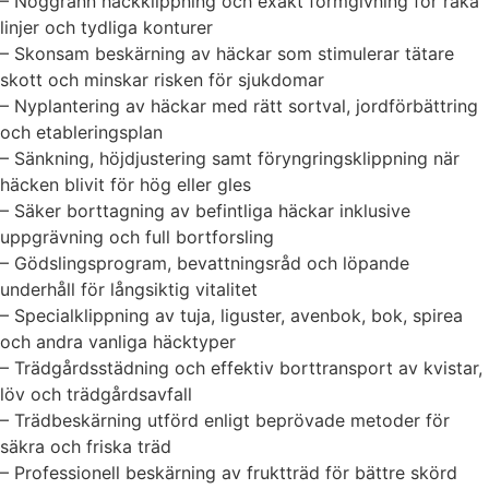
– Noggrann häckklippning och exakt formgivning för raka
linjer och tydliga konturer
– Skonsam beskärning av häckar som stimulerar tätare
skott och minskar risken för sjukdomar
– Nyplantering av häckar med rätt sortval, jordförbättring
och etableringsplan
– Sänkning, höjdjustering samt föryngringsklippning när
häcken blivit för hög eller gles
– Säker borttagning av befintliga häckar inklusive
uppgrävning och full bortforsling
– Gödslingsprogram, bevattningsråd och löpande
underhåll för långsiktig vitalitet
– Specialklippning av tuja, liguster, avenbok, bok, spirea
och andra vanliga häcktyper
– Trädgårdsstädning och effektiv borttransport av kvistar,
löv och trädgårdsavfall
– Trädbeskärning utförd enligt beprövade metoder för
säkra och friska träd
– Professionell beskärning av fruktträd för bättre skörd