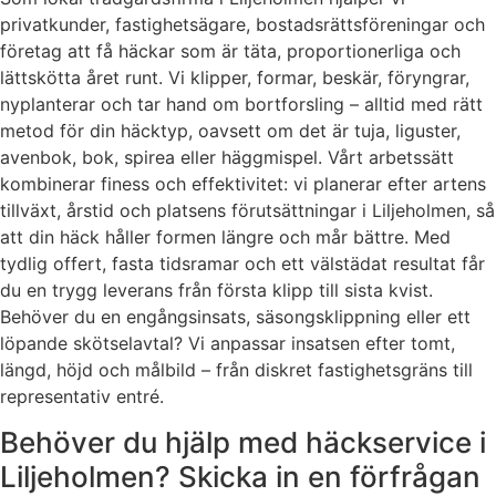
privatkunder, fastighetsägare, bostadsrättsföreningar och
företag att få häckar som är täta, proportionerliga och
lättskötta året runt. Vi klipper, formar, beskär, föryngrar,
nyplanterar och tar hand om bortforsling – alltid med rätt
metod för din häcktyp, oavsett om det är tuja, liguster,
avenbok, bok, spirea eller häggmispel. Vårt arbetssätt
kombinerar finess och effektivitet: vi planerar efter artens
tillväxt, årstid och platsens förutsättningar i Liljeholmen, så
att din häck håller formen längre och mår bättre. Med
tydlig offert, fasta tidsramar och ett välstädat resultat får
du en trygg leverans från första klipp till sista kvist.
Behöver du en engångsinsats, säsongsklippning eller ett
löpande skötselavtal? Vi anpassar insatsen efter tomt,
längd, höjd och målbild – från diskret fastighetsgräns till
representativ entré.
Behöver du hjälp med häckservice i
Liljeholmen? Skicka in en förfrågan