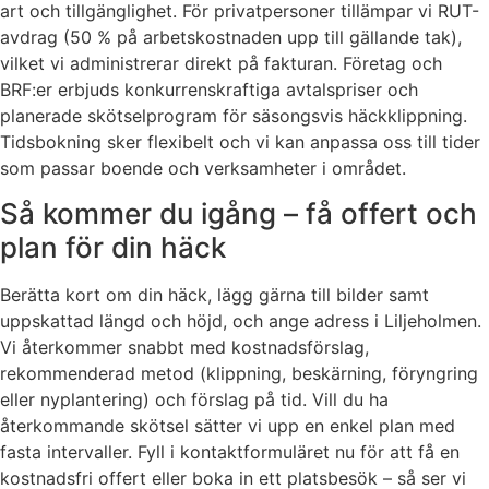
art och tillgänglighet. För privatpersoner tillämpar vi RUT-
avdrag (50 % på arbetskostnaden upp till gällande tak),
vilket vi administrerar direkt på fakturan. Företag och
BRF:er erbjuds konkurrenskraftiga avtalspriser och
planerade skötselprogram för säsongsvis häckklippning.
Tidsbokning sker flexibelt och vi kan anpassa oss till tider
som passar boende och verksamheter i området.
Så kommer du igång – få offert och
plan för din häck
Berätta kort om din häck, lägg gärna till bilder samt
uppskattad längd och höjd, och ange adress i Liljeholmen.
Vi återkommer snabbt med kostnadsförslag,
rekommenderad metod (klippning, beskärning, föryngring
eller nyplantering) och förslag på tid. Vill du ha
återkommande skötsel sätter vi upp en enkel plan med
fasta intervaller. Fyll i kontaktformuläret nu för att få en
kostnadsfri offert eller boka in ett platsbesök – så ser vi