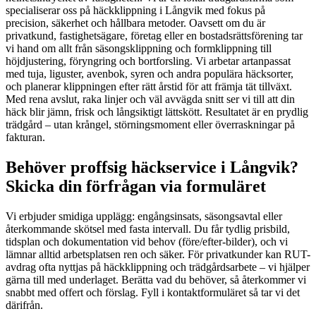
specialiserar oss på häckklippning i Långvik med fokus på
precision, säkerhet och hållbara metoder. Oavsett om du är
privatkund, fastighetsägare, företag eller en bostadsrättsförening tar
vi hand om allt från säsongsklippning och formklippning till
höjdjustering, föryngring och bortforsling. Vi arbetar artanpassat
med tuja, liguster, avenbok, syren och andra populära häcksorter,
och planerar klippningen efter rätt årstid för att främja tät tillväxt.
Med rena avslut, raka linjer och väl avvägda snitt ser vi till att din
häck blir jämn, frisk och långsiktigt lättskött. Resultatet är en prydlig
trädgård – utan krångel, störningsmoment eller överraskningar på
fakturan.
Behöver proffsig häckservice i Långvik?
Skicka din förfrågan via formuläret
Vi erbjuder smidiga upplägg: engångsinsats, säsongsavtal eller
återkommande skötsel med fasta intervall. Du får tydlig prisbild,
tidsplan och dokumentation vid behov (före/efter-bilder), och vi
lämnar alltid arbetsplatsen ren och säker. För privatkunder kan RUT-
avdrag ofta nyttjas på häckklippning och trädgårdsarbete – vi hjälper
gärna till med underlaget. Berätta vad du behöver, så återkommer vi
snabbt med offert och förslag. Fyll i kontaktformuläret så tar vi det
därifrån.