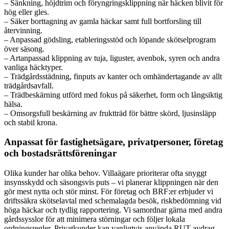
– Sänkning, höjdtrim och föryngringsklippning när häcken blivit för
hög eller gles.
– Säker borttagning av gamla häckar samt full bortforsling till
återvinning.
– Anpassad gödsling, etableringsstöd och löpande skötselprogram
över säsong.
– Artanpassad klippning av tuja, liguster, avenbok, syren och andra
vanliga häcktyper.
– Trädgårdsstädning, finputs av kanter och omhändertagande av allt
trädgårdsavfall.
– Trädbeskärning utförd med fokus på säkerhet, form och långsiktig
hälsa.
– Omsorgsfull beskärning av fruktträd för bättre skörd, ljusinsläpp
och stabil krona.
Anpassat för fastighetsägare, privatpersoner, företag
och bostadsrättsföreningar
Olika kunder har olika behov. Villaägare prioriterar ofta snyggt
insynsskydd och säsongsvis puts – vi planerar klippningen när den
gör mest nytta och stör minst. För företag och BRF:er erbjuder vi
driftssäkra skötselavtal med schemalagda besök, riskbedömning vid
höga häckar och tydlig rapportering. Vi samordnar gärna med andra
gårdssysslor för att minimera störningar och följer lokala
ordningsregler. Privatkunder kan vanligtvis använda RUT-avdrag,