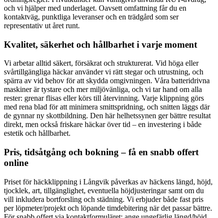
och vi hjälper med underlaget. Oavsett omfattning får du en
kontaktväg, punktliga leveranser och en trädgård som ser
representativ ut året runt.
Kvalitet, säkerhet och hållbarhet i varje moment
Vi arbetar alltid säkert, försäkrat och strukturerat. Vid höga eller
svårtillgängliga häckar använder vi rätt stegar och utrustning, och
spärra av vid behov för att skydda omgivningen. Våra batteridrivna
maskiner är tystare och mer miljövänliga, och vi tar hand om alla
rester: grenar flisas eller körs till återvinning. Varje klippning görs
med rena blad för att minimera smittspridning, och snitten läggs där
de gynnar ny skottbildning. Den här helhetssynen ger bättre resultat
direkt, men också friskare häckar över tid – en investering i både
estetik och hållbarhet.
Pris, tidsåtgång och bokning – få en snabb offert
online
Priset för häckklippning i Långvik påverkas av häckens längd, höjd,
tjocklek, art, tillgänglighet, eventuella höjdjusteringar samt om du
vill inkludera bortforsling och städning. Vi erbjuder både fast pris
per löpmeter/projekt och löpande timdebitering när det passar bättre.
För snabb offert via kontaktformuläret: ange ungefärlig längd/höjd,