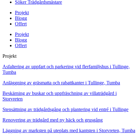
Söker Trädgårdsmästare
Projekt
Blogg
Offert
Projekt
Blogg
Offert
Projekt
Asfaltering av uppfart och parkering vid flerfamiljshus i Tullinge,
Tumba
Anläggning av gräsmatta och rabattkanter i Tullinge, Tumba
Beskärning av buskar och uppfräschning av villaträdgård i
Storvreten
Stensättning av trädgårdsgång och plantering vid entré i Tullinge
Renovering av trädgård med ny häck och grusgång
Läggning av marksten på uteplats med kantsten i Storvreten, Tumba