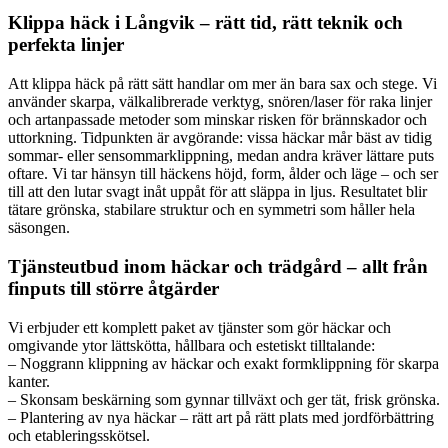
Klippa häck i Långvik – rätt tid, rätt teknik och
perfekta linjer
Att klippa häck på rätt sätt handlar om mer än bara sax och stege. Vi
använder skarpa, välkalibrerade verktyg, snören/laser för raka linjer
och artanpassade metoder som minskar risken för brännskador och
uttorkning. Tidpunkten är avgörande: vissa häckar mår bäst av tidig
sommar- eller sensommarklippning, medan andra kräver lättare puts
oftare. Vi tar hänsyn till häckens höjd, form, ålder och läge – och ser
till att den lutar svagt inåt uppåt för att släppa in ljus. Resultatet blir
tätare grönska, stabilare struktur och en symmetri som håller hela
säsongen.
Tjänsteutbud inom häckar och trädgård – allt från
finputs till större åtgärder
Vi erbjuder ett komplett paket av tjänster som gör häckar och
omgivande ytor lättskötta, hållbara och estetiskt tilltalande:
– Noggrann klippning av häckar och exakt formklippning för skarpa
kanter.
– Skonsam beskärning som gynnar tillväxt och ger tät, frisk grönska.
– Plantering av nya häckar – rätt art på rätt plats med jordförbättring
och etableringsskötsel.