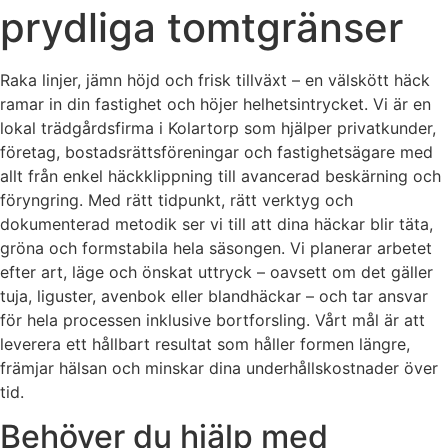
prydliga tomtgränser
Raka linjer, jämn höjd och frisk tillväxt – en välskött häck
ramar in din fastighet och höjer helhetsintrycket. Vi är en
lokal trädgårdsfirma i Kolartorp som hjälper privatkunder,
företag, bostadsrättsföreningar och fastighetsägare med
allt från enkel häckklippning till avancerad beskärning och
föryngring. Med rätt tidpunkt, rätt verktyg och
dokumenterad metodik ser vi till att dina häckar blir täta,
gröna och formstabila hela säsongen. Vi planerar arbetet
efter art, läge och önskat uttryck – oavsett om det gäller
tuja, liguster, avenbok eller blandhäckar – och tar ansvar
för hela processen inklusive bortforsling. Vårt mål är att
leverera ett hållbart resultat som håller formen längre,
främjar hälsan och minskar dina underhållskostnader över
tid.
Behöver du hjälp med