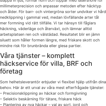
släppa in ljus, formar hörn och toppar med lasersnöre för
millimeterprecision och anpassar metoden efter häcktyp
och ålder. För barr- och vintergröna sorter undviker vi hård
nedklippning i gammal ved, medan lövfällande arter tål
mer formning vid rätt tillfälle. Vi tar hänsyn till fåglars
häckning, väderläge och återväxt, och lämnar alltid
arbetsplatsen ren och välstädad. Resultatet blir en jämn
siluett som håller formen längre, med friskare skott och
mindre risk för brunbrända eller glesa partier.
Våra tjänster – komplett
häckservice för villa, BRF och
företag
Som helhetsleverantör erbjuder vi flexibel hjälp utifrån dina
behov. Här är ett urval av våra mest efterfrågade tjänster:
– Precisionsklippning av häckar och formgivning
– Selektiv beskärning för tätare, friskare häck
– Plantering av nya häckar – val av sort, jord och