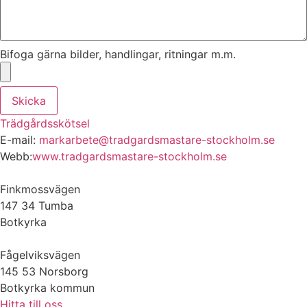
Bifoga gärna bilder, handlingar, ritningar m.m.
Skicka
Trädgårdsskötsel
E-mail:
markarbete@tradgardsmastare-stockholm.se
Webb:
www.tradgardsmastare-stockholm.se
Finkmossvägen
147 34 Tumba
Botkyrka
Fågelviksvägen
145 53 Norsborg
Botkyrka kommun
Hitta till oss