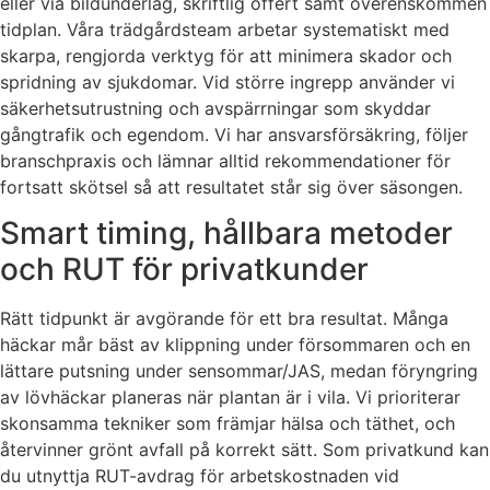
eller via bildunderlag, skriftlig offert samt överenskommen
tidplan. Våra trädgårdsteam arbetar systematiskt med
skarpa, rengjorda verktyg för att minimera skador och
spridning av sjukdomar. Vid större ingrepp använder vi
säkerhetsutrustning och avspärrningar som skyddar
gångtrafik och egendom. Vi har ansvarsförsäkring, följer
branschpraxis och lämnar alltid rekommendationer för
fortsatt skötsel så att resultatet står sig över säsongen.
Smart timing, hållbara metoder
och RUT för privatkunder
Rätt tidpunkt är avgörande för ett bra resultat. Många
häckar mår bäst av klippning under försommaren och en
lättare putsning under sensommar/JAS, medan föryngring
av lövhäckar planeras när plantan är i vila. Vi prioriterar
skonsamma tekniker som främjar hälsa och täthet, och
återvinner grönt avfall på korrekt sätt. Som privatkund kan
du utnyttja RUT-avdrag för arbetskostnaden vid