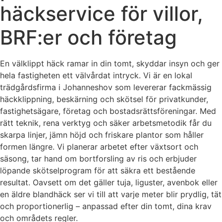
häckservice för villor,
BRF:er och företag
En välklippt häck ramar in din tomt, skyddar insyn och ger
hela fastigheten ett välvårdat intryck. Vi är en lokal
trädgårdsfirma i Johanneshov som levererar fackmässig
häckklippning, beskärning och skötsel för privatkunder,
fastighetsägare, företag och bostadsrättsföreningar. Med
rätt teknik, rena verktyg och säker arbetsmetodik får du
skarpa linjer, jämn höjd och friskare plantor som håller
formen längre. Vi planerar arbetet efter växtsort och
säsong, tar hand om bortforsling av ris och erbjuder
löpande skötselprogram för att säkra ett bestående
resultat. Oavsett om det gäller tuja, liguster, avenbok eller
en äldre blandhäck ser vi till att varje meter blir prydlig, tät
och proportionerlig – anpassad efter din tomt, dina krav
och områdets regler.