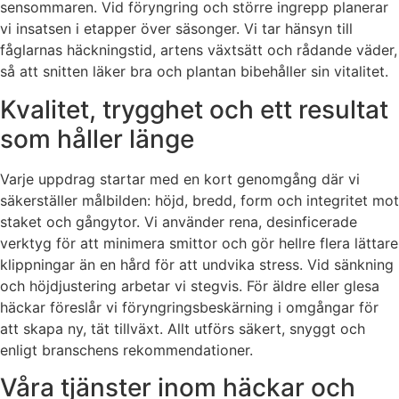
sensommaren. Vid föryngring och större ingrepp planerar
vi insatsen i etapper över säsonger. Vi tar hänsyn till
fåglarnas häckningstid, artens växtsätt och rådande väder,
så att snitten läker bra och plantan bibehåller sin vitalitet.
Kvalitet, trygghet och ett resultat
som håller länge
Varje uppdrag startar med en kort genomgång där vi
säkerställer målbilden: höjd, bredd, form och integritet mot
staket och gångytor. Vi använder rena, desinficerade
verktyg för att minimera smittor och gör hellre flera lättare
klippningar än en hård för att undvika stress. Vid sänkning
och höjdjustering arbetar vi stegvis. För äldre eller glesa
häckar föreslår vi föryngringsbeskärning i omgångar för
att skapa ny, tät tillväxt. Allt utförs säkert, snyggt och
enligt branschens rekommendationer.
Våra tjänster inom häckar och