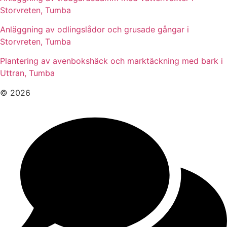
Storvreten, Tumba
Anläggning av odlingslådor och grusade gångar i
Storvreten, Tumba
Plantering av avenbokshäck och marktäckning med bark i
Uttran, Tumba
© 2026