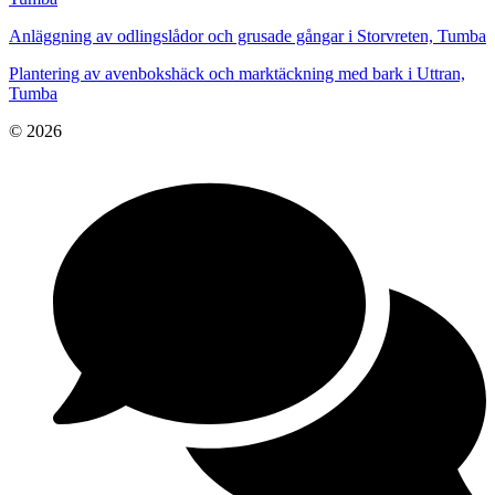
Anläggning av odlingslådor och grusade gångar i Storvreten, Tumba
Plantering av avenbokshäck och marktäckning med bark i Uttran,
Tumba
© 2026