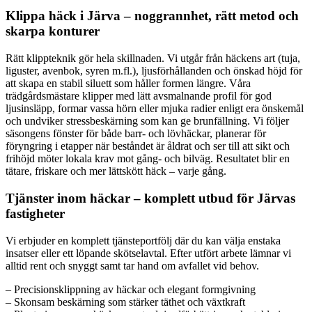
Klippa häck i Järva – noggrannhet, rätt metod och
skarpa konturer
Rätt klippteknik gör hela skillnaden. Vi utgår från häckens art (tuja,
liguster, avenbok, syren m.fl.), ljusförhållanden och önskad höjd för
att skapa en stabil siluett som håller formen längre. Våra
trädgårdsmästare klipper med lätt avsmalnande profil för god
ljusinsläpp, formar vassa hörn eller mjuka radier enligt era önskemål
och undviker stressbeskärning som kan ge brunfällning. Vi följer
säsongens fönster för både barr- och lövhäckar, planerar för
föryngring i etapper när beståndet är åldrat och ser till att sikt och
frihöjd möter lokala krav mot gång- och bilväg. Resultatet blir en
tätare, friskare och mer lättskött häck – varje gång.
Tjänster inom häckar – komplett utbud för Järvas
fastigheter
Vi erbjuder en komplett tjänsteportfölj där du kan välja enstaka
insatser eller ett löpande skötselavtal. Efter utfört arbete lämnar vi
alltid rent och snyggt samt tar hand om avfallet vid behov.
– Precisionsklippning av häckar och elegant formgivning
– Skonsam beskärning som stärker täthet och växtkraft