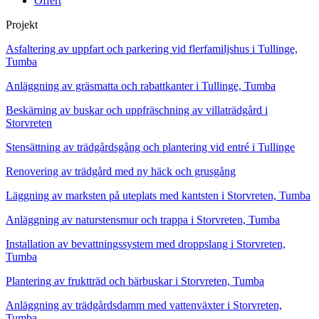
Offert
Projekt
Asfaltering av uppfart och parkering vid flerfamiljshus i Tullinge,
Tumba
Anläggning av gräsmatta och rabattkanter i Tullinge, Tumba
Beskärning av buskar och uppfräschning av villaträdgård i
Storvreten
Stensättning av trädgårdsgång och plantering vid entré i Tullinge
Renovering av trädgård med ny häck och grusgång
Läggning av marksten på uteplats med kantsten i Storvreten, Tumba
Anläggning av naturstensmur och trappa i Storvreten, Tumba
Installation av bevattningssystem med droppslang i Storvreten,
Tumba
Plantering av fruktträd och bärbuskar i Storvreten, Tumba
Anläggning av trädgårdsdamm med vattenväxter i Storvreten,
Tumba