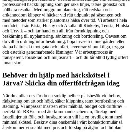
professionell häckklippning som ger raka linjer, tätare grönska och
hållbara resultat. Med noggrann planering, rätt redskap och
artkännedom klipper vi häckar vid rätt tidpunkt på säsongen och
med metoder som stärker plantornas hälsa över tid. Vi arbetar i hela
området – från Kista, Husby och Akalla till Rinkeby, Tensta, Hjulsta
och Ursvik – och tar hand om allt från formklippning och
beskärning till nyplantering, sänkning och bortforsling. Oavsett om
du vill få ordning inför besiktning, höja trivseln i innergården eller
skapa bättre sikt mot gata och infart, levererar vi punktliga, trygga
och estetiskt genomarbetade lösningar. Vår arbetsprocess är
transparent, försäkrad och miljösmart – och du får alltid tydlig offert
innan start.
Behöver du hjälp med häckskötsel i
Järva? Skicka din offertförfrågan idag
När du anlitar oss får du en smidig helhet: platsbesök vid behov,
rådgivning om art och höjd, säker klippning samt bortforsling och
städning. Vi anpassar insatsen efter målbild, budget och driftkrav –
perfekt för BRF:er med återkommande scheman, företag med
fasadlinjer att följa och husägare som vill ha en prydlig tomt med
minimal skötsel. Beskriv dina önskemål i vårt kontaktformulär så
återkommer vi snabbt med pris och förslag på åtgärd och tidplan.