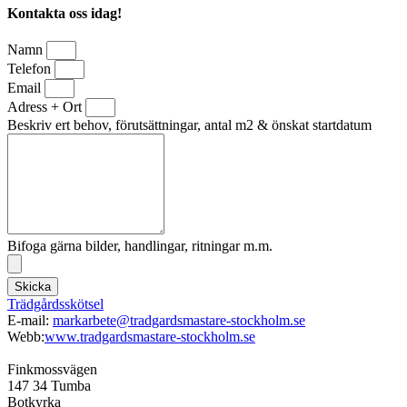
Kontakta oss idag!
Namn
Telefon
Email
Adress + Ort
Beskriv ert behov, förutsättningar, antal m2 & önskat startdatum
Bifoga gärna bilder, handlingar, ritningar m.m.
Skicka
Trädgårdsskötsel
E-mail:
markarbete@tradgardsmastare-stockholm.se
Webb:
www.tradgardsmastare-stockholm.se
Finkmossvägen
147 34 Tumba
Botkyrka