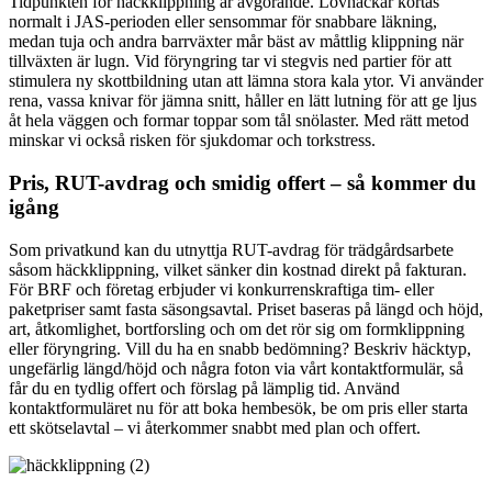
Tidpunkten för häckklippning är avgörande. Lövhäckar kortas
normalt i JAS-perioden eller sensommar för snabbare läkning,
medan tuja och andra barrväxter mår bäst av måttlig klippning när
tillväxten är lugn. Vid föryngring tar vi stegvis ned partier för att
stimulera ny skottbildning utan att lämna stora kala ytor. Vi använder
rena, vassa knivar för jämna snitt, håller en lätt lutning för att ge ljus
åt hela väggen och formar toppar som tål snölaster. Med rätt metod
minskar vi också risken för sjukdomar och torkstress.
Pris, RUT-avdrag och smidig offert – så kommer du
igång
Som privatkund kan du utnyttja RUT-avdrag för trädgårdsarbete
såsom häckklippning, vilket sänker din kostnad direkt på fakturan.
För BRF och företag erbjuder vi konkurrenskraftiga tim- eller
paketpriser samt fasta säsongsavtal. Priset baseras på längd och höjd,
art, åtkomlighet, bortforsling och om det rör sig om formklippning
eller föryngring. Vill du ha en snabb bedömning? Beskriv häcktyp,
ungefärlig längd/höjd och några foton via vårt kontaktformulär, så
får du en tydlig offert och förslag på lämplig tid. Använd
kontaktformuläret nu för att boka hembesök, be om pris eller starta
ett skötselavtal – vi återkommer snabbt med plan och offert.