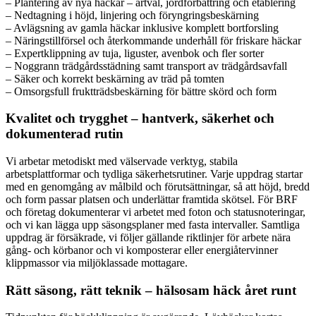
– Plantering av nya häckar – artval, jordförbättring och etablering
– Nedtagning i höjd, linjering och föryngringsbeskärning
– Avlägsning av gamla häckar inklusive komplett bortforsling
– Näringstillförsel och återkommande underhåll för friskare häckar
– Expertklippning av tuja, liguster, avenbok och fler sorter
– Noggrann trädgårdsstädning samt transport av trädgårdsavfall
– Säker och korrekt beskärning av träd på tomten
– Omsorgsfull fruktträdsbeskärning för bättre skörd och form
Kvalitet och trygghet – hantverk, säkerhet och
dokumenterad rutin
Vi arbetar metodiskt med välservade verktyg, stabila
arbetsplattformar och tydliga säkerhetsrutiner. Varje uppdrag startar
med en genomgång av målbild och förutsättningar, så att höjd, bredd
och form passar platsen och underlättar framtida skötsel. För BRF
och företag dokumenterar vi arbetet med foton och statusnoteringar,
och vi kan lägga upp säsongsplaner med fasta intervaller. Samtliga
uppdrag är försäkrade, vi följer gällande riktlinjer för arbete nära
gång- och körbanor och vi komposterar eller energiåtervinner
klippmassor via miljöklassade mottagare.
Rätt säsong, rätt teknik – hälsosam häck året runt