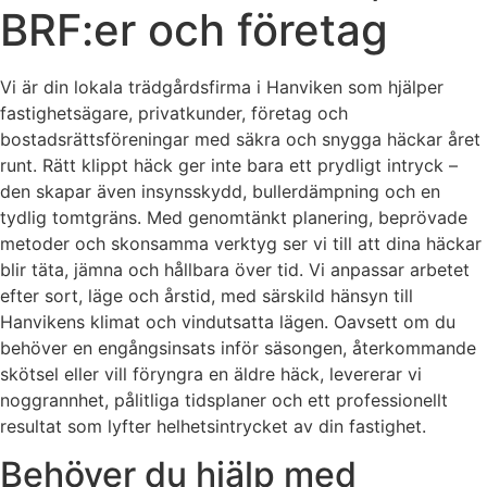
BRF:er och företag
Vi är din lokala trädgårdsfirma i Hanviken som hjälper
fastighetsägare, privatkunder, företag och
bostadsrättsföreningar med säkra och snygga häckar året
runt. Rätt klippt häck ger inte bara ett prydligt intryck –
den skapar även insynsskydd, bullerdämpning och en
tydlig tomtgräns. Med genomtänkt planering, beprövade
metoder och skonsamma verktyg ser vi till att dina häckar
blir täta, jämna och hållbara över tid. Vi anpassar arbetet
efter sort, läge och årstid, med särskild hänsyn till
Hanvikens klimat och vindutsatta lägen. Oavsett om du
behöver en engångsinsats inför säsongen, återkommande
skötsel eller vill föryngra en äldre häck, levererar vi
noggrannhet, pålitliga tidsplaner och ett professionellt
resultat som lyfter helhetsintrycket av din fastighet.
Behöver du hjälp med