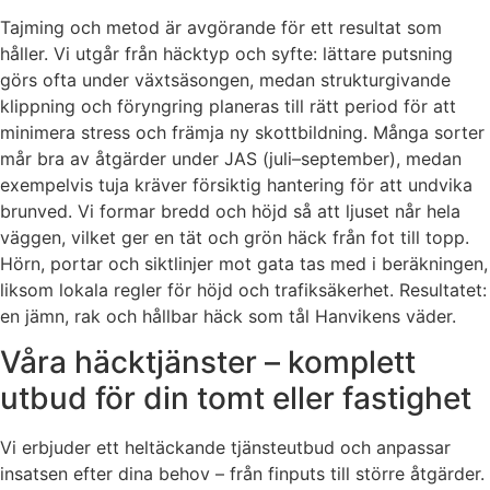
Tajming och metod är avgörande för ett resultat som
håller. Vi utgår från häcktyp och syfte: lättare putsning
görs ofta under växtsäsongen, medan strukturgivande
klippning och föryngring planeras till rätt period för att
minimera stress och främja ny skottbildning. Många sorter
mår bra av åtgärder under JAS (juli–september), medan
exempelvis tuja kräver försiktig hantering för att undvika
brunved. Vi formar bredd och höjd så att ljuset når hela
väggen, vilket ger en tät och grön häck från fot till topp.
Hörn, portar och siktlinjer mot gata tas med i beräkningen,
liksom lokala regler för höjd och trafiksäkerhet. Resultatet:
en jämn, rak och hållbar häck som tål Hanvikens väder.
Våra häcktjänster – komplett
utbud för din tomt eller fastighet
Vi erbjuder ett heltäckande tjänsteutbud och anpassar
insatsen efter dina behov – från finputs till större åtgärder.