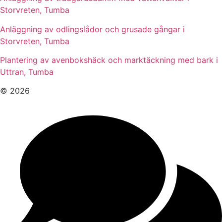
Storvreten, Tumba
Anläggning av odlingslådor och grusade gångar i
Storvreten, Tumba
Plantering av avenbokshäck och marktäckning med bark i
Uttran, Tumba
© 2026