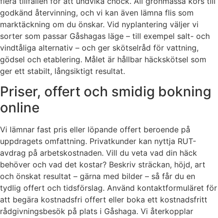
flera tillfällen för att undvika chock. All grönmassa körs till
godkänd återvinning, och vi kan även lämna flis som
marktäckning om du önskar. Vid nyplantering väljer vi
sorter som passar Gåshagas läge – till exempel salt- och
vindtåliga alternativ – och ger skötselråd för vattning,
gödsel och etablering. Målet är hållbar häckskötsel som
ger ett stabilt, långsiktigt resultat.
Priser, offert och smidig bokning
online
Vi lämnar fast pris eller löpande offert beroende på
uppdragets omfattning. Privatkunder kan nyttja RUT-
avdrag på arbetskostnaden. Vill du veta vad din häck
behöver och vad det kostar? Beskriv sträckan, höjd, art
och önskat resultat – gärna med bilder – så får du en
tydlig offert och tidsförslag. Använd kontaktformuläret för
att begära kostnadsfri offert eller boka ett kostnadsfritt
rådgivningsbesök på plats i Gåshaga. Vi återkopplar