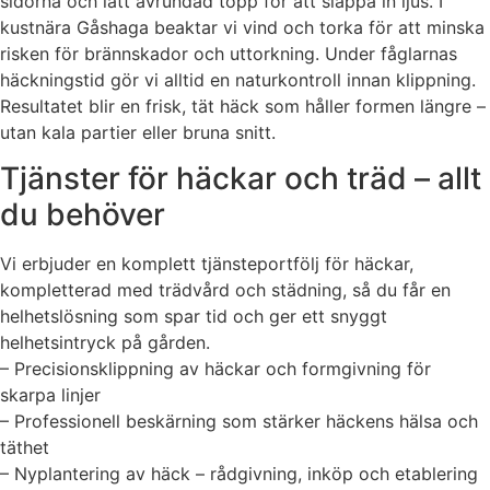
sidorna och lätt avrundad topp för att släppa in ljus. I
kustnära Gåshaga beaktar vi vind och torka för att minska
risken för brännskador och uttorkning. Under fåglarnas
häckningstid gör vi alltid en naturkontroll innan klippning.
Resultatet blir en frisk, tät häck som håller formen längre –
utan kala partier eller bruna snitt.
Tjänster för häckar och träd – allt
du behöver
Vi erbjuder en komplett tjänsteportfölj för häckar,
kompletterad med trädvård och städning, så du får en
helhetslösning som spar tid och ger ett snyggt
helhetsintryck på gården.
– Precisionsklippning av häckar och formgivning för
skarpa linjer
– Professionell beskärning som stärker häckens hälsa och
täthet
– Nyplantering av häck – rådgivning, inköp och etablering