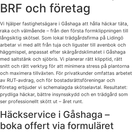
BRF och företag
Vi hjälper fastighetsägare i Gåshaga att hålla häckar täta,
raka och välmående – från den första formklippningen till
långsiktig skötsel. Som lokal trädgårdsfirma på Lidingö
arbetar vi med allt från tuja och liguster till avenbok och
häggmispel, anpassat efter skärgårdsklimatet i Gåshaga
med saltstänk och sjöbris. Vi planerar rätt klipptid, rätt
snitt och rätt verktyg för att minimera stress på plantorna
och maximera tillväxten. För privatkunder omfattas arbetet
av RUT-avdrag, och för bostadsrättsföreningar och
företag erbjuder vi schemalagda skötselavtal. Resultatet:
prydliga häckar, bättre insynsskydd och en trädgård som
ser professionellt skött ut – året runt.
Häckservice i Gåshaga –
boka offert via formuläret