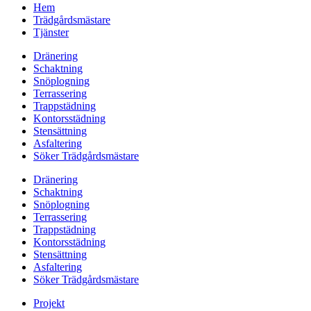
Hem
Trädgårdsmästare
Tjänster
Dränering
Schaktning
Snöplogning
Terrassering
Trappstädning
Kontorsstädning
Stensättning
Asfaltering
Söker Trädgårdsmästare
Dränering
Schaktning
Snöplogning
Terrassering
Trappstädning
Kontorsstädning
Stensättning
Asfaltering
Söker Trädgårdsmästare
Projekt