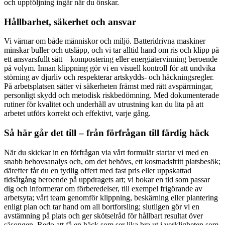
och uppföljning ingår när du önskar.
Hållbarhet, säkerhet och ansvar
Vi värnar om både människor och miljö. Batteridrivna maskiner
minskar buller och utsläpp, och vi tar alltid hand om ris och klipp på
ett ansvarsfullt sätt – kompostering eller energiåtervinning beroende
på volym. Innan klippning gör vi en visuell kontroll för att undvika
störning av djurliv och respekterar artskydds- och häckningsregler.
På arbetsplatsen sätter vi säkerheten främst med rätt avspärrningar,
personligt skydd och metodisk riskbedömning. Med dokumenterade
rutiner för kvalitet och underhåll av utrustning kan du lita på att
arbetet utförs korrekt och effektivt, varje gång.
Så här går det till – från förfrågan till färdig häck
När du skickar in en förfrågan via vårt formulär startar vi med en
snabb behovsanalys och, om det behövs, ett kostnadsfritt platsbesök;
därefter får du en tydlig offert med fast pris eller uppskattad
tidsåtgång beroende på uppdragets art; vi bokar en tid som passar
dig och informerar om förberedelser, till exempel frigörande av
arbetsyta; vårt team genomför klippning, beskärning eller plantering
enligt plan och tar hand om all bortforsling; slutligen gör vi en
avstämning på plats och ger skötselråd för hållbart resultat över
säsongen. Redo att få en häck som ser lika bra ut i verkligheten som