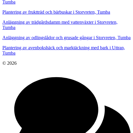
Tumba
Plantering av fruktträd och bärbuskar i Storvreten, Tumba
Anläggning av trädgårdsdamm med vattenväxter i Storvreten,
Tumba
Anläggning av odlingslådor och grusade gångar i Storvreten, Tumba
Plantering av avenbokshäck och marktäckning med bark i Uttran,
Tumba
© 2026