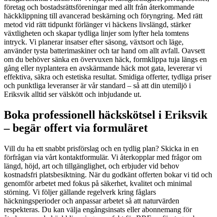
företag och bostadsrättsföreningar med allt från återkommande
häckklippning till avancerad beskärning och föryngring. Med rätt
metod vid rätt tidpunkt förlänger vi häckens livslängd, stärker
växtligheten och skapar tydliga linjer som lyfter hela tomtens
intryck. Vi planerar insatser efter säsong, växtsort och läge,
använder tysta batterimaskiner och tar hand om allt avfall. Oavsett
om du behöver sänka en övervuxen häck, formklippa tuja längs en
gång eller nyplantera en avskärmande häck mot gata, levererar vi
effektiva, säkra och estetiska resultat. Smidiga offerter, tydliga priser
och punktliga leveranser är vår standard – så att din utemiljö i
Eriksvik alltid ser välskött och inbjudande ut.
Boka professionell häckskötsel i Eriksvik
– begär offert via formuläret
Vill du ha ett snabbt prisförslag och en tydlig plan? Skicka in en
förfrågan via vårt kontaktformulär. Vi återkopplar med frågor om
längd, höjd, art och tillgänglighet, och erbjuder vid behov
kostnadsfri platsbesiktning. När du godkänt offerten bokar vi tid och
genomför arbetet med fokus på säkerhet, kvalitet och minimal
störning. Vi följer gällande regelverk kring fåglars
häckningsperioder och anpassar arbetet så att naturvärden
respekteras. Du kan välja engångsinsats eller abonnemang för