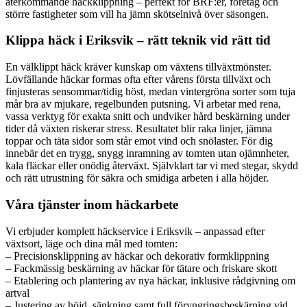
återkommande häckklippning – perfekt för BRF:er, företag och
större fastigheter som vill ha jämn skötselnivå över säsongen.
Klippa häck i Eriksvik – rätt teknik vid rätt tid
En välklippt häck kräver kunskap om växtens tillväxtmönster.
Lövfällande häckar formas ofta efter vårens första tillväxt och
finjusteras sensommar/tidig höst, medan vintergröna sorter som tuja
mår bra av mjukare, regelbunden putsning. Vi arbetar med rena,
vassa verktyg för exakta snitt och undviker hård beskärning under
tider då växten riskerar stress. Resultatet blir raka linjer, jämna
toppar och täta sidor som står emot vind och snölaster. För dig
innebär det en trygg, snygg inramning av tomten utan ojämnheter,
kala fläckar eller onödig återväxt. Självklart tar vi med stegar, skydd
och rätt utrustning för säkra och smidiga arbeten i alla höjder.
Våra tjänster inom häckarbete
Vi erbjuder komplett häckservice i Eriksvik – anpassad efter
växtsort, läge och dina mål med tomten:
– Precisionsklippning av häckar och dekorativ formklippning
– Fackmässig beskärning av häckar för tätare och friskare skott
– Etablering och plantering av nya häckar, inklusive rådgivning om
artval
– Justering av höjd, sänkning samt full föryngringsbeskärning vid