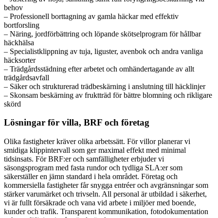
behov
– Professionell borttagning av gamla häckar med effektiv
bortforsling
– Näring, jordförbättring och löpande skötselprogram för hållbar
häckhälsa
– Specialistklippning av tuja, liguster, avenbok och andra vanliga
häcksorter
– Trädgårdsstädning efter arbetet och omhändertagande av allt
trädgårdsavfall
– Säker och strukturerad trädbeskärning i anslutning till häcklinjer
– Skonsam beskärning av fruktträd för bättre blomning och rikligare
skörd
Lösningar för villa, BRF och företag
Olika fastigheter kräver olika arbetssätt. För villor planerar vi
smidiga klippintervall som ger maximal effekt med minimal
tidsinsats. För BRF:er och samfälligheter erbjuder vi
säsongsprogram med fasta rundor och tydliga SLA:er som
säkerställer en jämn standard i hela området. Företag och
kommersiella fastigheter får snygga entréer och avgränsningar som
stärker varumärket och trivseln. All personal är utbildad i säkerhet,
vi är fullt försäkrade och vana vid arbete i miljöer med boende,
kunder och trafik. Transparent kommunikation, fotodokumentation