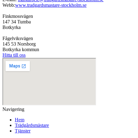
Webb:
www.tradgardsmastare-stockholm.se
Finkmossvägen
147 34 Tumba
Botkyrka
Fågelviksvägen
145 53 Norsborg
Botkyrka kommun
Hitta till oss
Navigering
Hem
Trädgårdsmästare
Tjänster