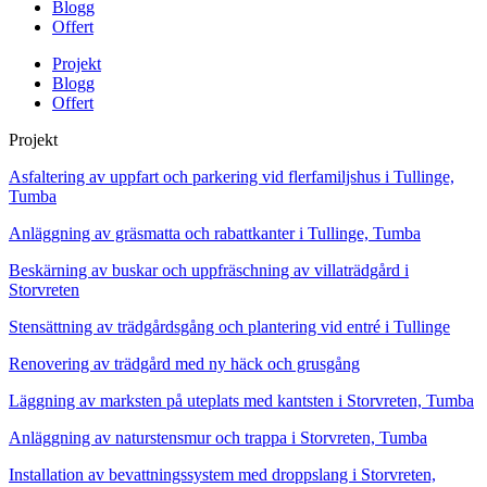
Blogg
Offert
Projekt
Blogg
Offert
Projekt
Asfaltering av uppfart och parkering vid flerfamiljshus i Tullinge,
Tumba
Anläggning av gräsmatta och rabattkanter i Tullinge, Tumba
Beskärning av buskar och uppfräschning av villaträdgård i
Storvreten
Stensättning av trädgårdsgång och plantering vid entré i Tullinge
Renovering av trädgård med ny häck och grusgång
Läggning av marksten på uteplats med kantsten i Storvreten, Tumba
Anläggning av naturstensmur och trappa i Storvreten, Tumba
Installation av bevattningssystem med droppslang i Storvreten,