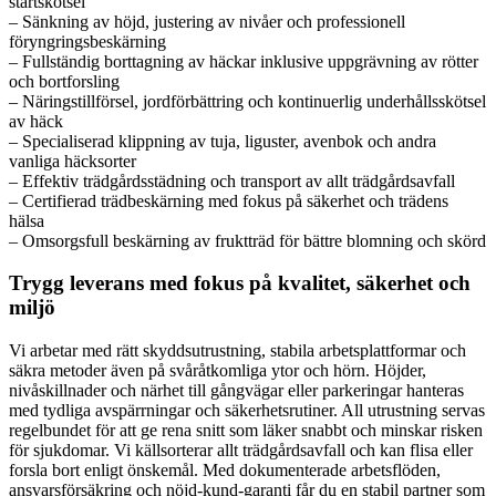
startskötsel
– Sänkning av höjd, justering av nivåer och professionell
föryngringsbeskärning
– Fullständig borttagning av häckar inklusive uppgrävning av rötter
och bortforsling
– Näringstillförsel, jordförbättring och kontinuerlig underhållsskötsel
av häck
– Specialiserad klippning av tuja, liguster, avenbok och andra
vanliga häcksorter
– Effektiv trädgårdsstädning och transport av allt trädgårdsavfall
– Certifierad trädbeskärning med fokus på säkerhet och trädens
hälsa
– Omsorgsfull beskärning av fruktträd för bättre blomning och skörd
Trygg leverans med fokus på kvalitet, säkerhet och
miljö
Vi arbetar med rätt skyddsutrustning, stabila arbetsplattformar och
säkra metoder även på svåråtkomliga ytor och hörn. Höjder,
nivåskillnader och närhet till gångvägar eller parkeringar hanteras
med tydliga avspärrningar och säkerhetsrutiner. All utrustning servas
regelbundet för att ge rena snitt som läker snabbt och minskar risken
för sjukdomar. Vi källsorterar allt trädgårdsavfall och kan flisa eller
forsla bort enligt önskemål. Med dokumenterade arbetsflöden,
ansvarsförsäkring och nöjd-kund-garanti får du en stabil partner som