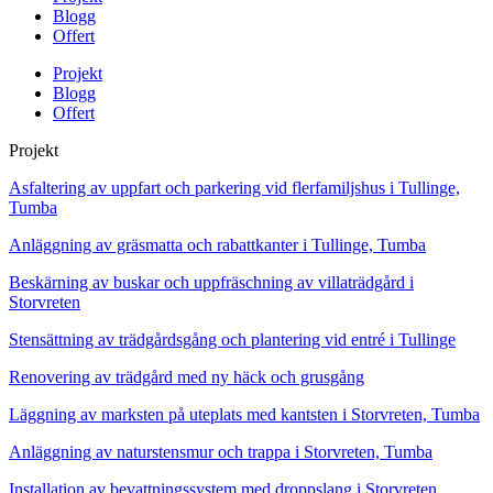
Blogg
Offert
Projekt
Blogg
Offert
Projekt
Asfaltering av uppfart och parkering vid flerfamiljshus i Tullinge,
Tumba
Anläggning av gräsmatta och rabattkanter i Tullinge, Tumba
Beskärning av buskar och uppfräschning av villaträdgård i
Storvreten
Stensättning av trädgårdsgång och plantering vid entré i Tullinge
Renovering av trädgård med ny häck och grusgång
Läggning av marksten på uteplats med kantsten i Storvreten, Tumba
Anläggning av naturstensmur och trappa i Storvreten, Tumba
Installation av bevattningssystem med droppslang i Storvreten,