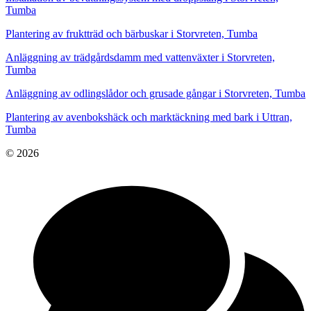
Tumba
Plantering av fruktträd och bärbuskar i Storvreten, Tumba
Anläggning av trädgårdsdamm med vattenväxter i Storvreten,
Tumba
Anläggning av odlingslådor och grusade gångar i Storvreten, Tumba
Plantering av avenbokshäck och marktäckning med bark i Uttran,
Tumba
© 2026