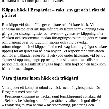
häckarna hålls i form på fasta intervaller.
Klippa häck i Brogärdet – rakt, snyggt och i rätt tid
på året
Rätt klippt vid rätt tillfälle ger en tätare och friskare häck. Vi
anpassar metod efter art: tuja mår bra av lättare formklippning flera
gånger per säsong, liguster och avenbok gynnas av klippning efter
vårskott och sensommar, medan föryngringsbeskärning görs varsamt
och planerat över tid. Lutning, snöras och vind påverkar
utformningen, och vi klipper alltid med svag konning (något smalare
upptill) för att ljuset ska nå hela höjden. Vi respekterar naturvärden
och följer gällande regler för fågelskydd under häckning; vid behov
skjuter vi upp tunga ingrepp och gör en skonsam insats tills rätt
period infaller. Resultatet: snygga linjer, jämn höjd och en häck som
håller formen längre.
Våra tjänster inom häck och trädgård
Vi erbjuder ett komplett utbud av häck- och trädgårdstjänster för
Brogärdet med omnejd:
– Precisionsklippning av häckar samt formklippning i önskad stil
– Selektiv beskärning som främjar täthet, vitalitet och god tillväxt
– Etablering av nya häckar – markberedning, plantering och