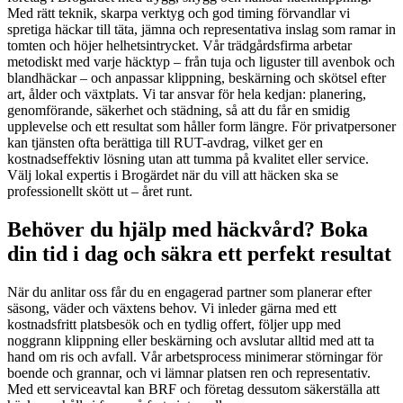
Med rätt teknik, skarpa verktyg och god timing förvandlar vi
spretiga häckar till täta, jämna och representativa inslag som ramar in
tomten och höjer helhetsintrycket. Vår trädgårdsfirma arbetar
metodiskt med varje häcktyp – från tuja och liguster till avenbok och
blandhäckar – och anpassar klippning, beskärning och skötsel efter
art, ålder och växtplats. Vi tar ansvar för hela kedjan: planering,
genomförande, säkerhet och städning, så att du får en smidig
upplevelse och ett resultat som håller form längre. För privatpersoner
kan tjänsten ofta berättiga till RUT-avdrag, vilket ger en
kostnadseffektiv lösning utan att tumma på kvalitet eller service.
Välj lokal expertis i Brogärdet när du vill att häcken ska se
professionellt skött ut – året runt.
Behöver du hjälp med häckvård? Boka
din tid i dag och säkra ett perfekt resultat
När du anlitar oss får du en engagerad partner som planerar efter
säsong, väder och växtens behov. Vi inleder gärna med ett
kostnadsfritt platsbesök och en tydlig offert, följer upp med
noggrann klippning eller beskärning och avslutar alltid med att ta
hand om ris och avfall. Vår arbetsprocess minimerar störningar för
boende och grannar, och vi lämnar platsen ren och representativ.
Med ett serviceavtal kan BRF och företag dessutom säkerställa att