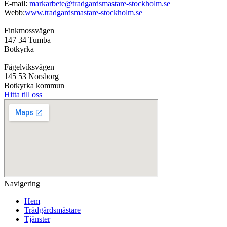
E-mail:
markarbete@tradgardsmastare-stockholm.se
Webb:
www.tradgardsmastare-stockholm.se
Finkmossvägen
147 34 Tumba
Botkyrka
Fågelviksvägen
145 53 Norsborg
Botkyrka kommun
Hitta till oss
Navigering
Hem
Trädgårdsmästare
Tjänster