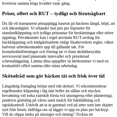
levererar samma höga kvalitet varje gång.
Priser, offert och RUT – tydligt och förutsägbart
Du får ett transparent prisupplägg baserat på häckens längd, höjd, art
och åtkomlighet. Vi erbjuder fast pris per löpmeter för
standardklippning och tydliga prisramar för beskärningar eller större
uppdrag. Privatkunder kan i regel använda RUT-avdrag för
häckklippning och trädgårdsarbete enligt Skatteverkets regler, vilket
halverar arbetskostnaden upp till gällande tak. För
bostadsrättsföreningar och företag tar vi fram skräddarsydda
serviceavtal med planerade intervaller och prioriterad
schemaläggning. Lämna dina uppgifter så återkommer vi med en
kostnadsfri offert samma eller nästa arbetsdag.
Skötselråd som gör häcken tät och frisk över tid
Långsiktig framgång börjar med rätt skötsel. Vi rekommenderar
regelbunden klippning i låg takt hellre än sällan och mycket,
bevattning vid torka (särskilt första två säsongerna efter plantering),
punktvis gödsling på våren samt mulch för fukthållning och
ogräskontroll. Undvik att ta in gammal ved på arter som inte skjuter
nytt från brunt; rådfråga oss så lägger vi upp en plan per häcktyp.
Vill du slippa tänka på säsonger och timing? Teckna ett