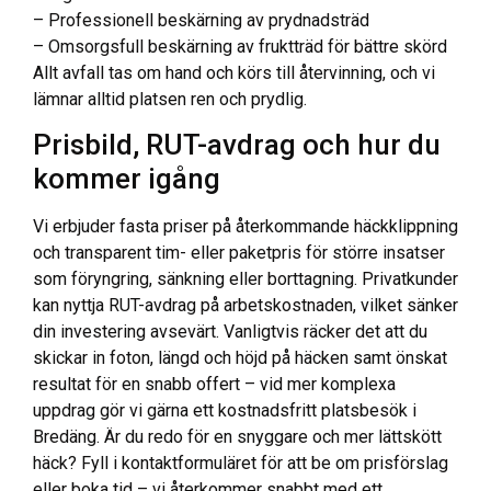
– Professionell beskärning av prydnadsträd
– Omsorgsfull beskärning av fruktträd för bättre skörd
Allt avfall tas om hand och körs till återvinning, och vi
lämnar alltid platsen ren och prydlig.
Prisbild, RUT-avdrag och hur du
kommer igång
Vi erbjuder fasta priser på återkommande häckklippning
och transparent tim- eller paketpris för större insatser
som föryngring, sänkning eller borttagning. Privatkunder
kan nyttja RUT-avdrag på arbetskostnaden, vilket sänker
din investering avsevärt. Vanligtvis räcker det att du
skickar in foton, längd och höjd på häcken samt önskat
resultat för en snabb offert – vid mer komplexa
uppdrag gör vi gärna ett kostnadsfritt platsbesök i
Bredäng. Är du redo för en snyggare och mer lättskött
häck? Fyll i kontaktformuläret för att be om prisförslag
eller boka tid – vi återkommer snabbt med ett