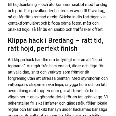
till höjdsänkning – och återkommer snabbt med förslag
och pris. För privatkunder hanterar vi även RUT-avdrag,
så du får rätt kostnad direkt. Skicka in din förfrågan via
kontaktformuläret och bifoga gärna foton, mått och
önskad höjd, så får du en snabb och träffsäker offert.
Klippa häck i Bredäng – rätt tid,
rätt höjd, perfekt finish
Att klippa häck handlar om betydligt mer än att “ta på
topparna”. Vi utgår från häckens art, ålder och läge för
att välja dag, snitt och verktyg som främjar tät
förgrening utan att stressa plantan. Med styrsnören och
vattenpass skapar vi raka linjer, snygga hörn och en lätt
avsmalning mot toppen som gör att ljuset når hela
vägen ner – en avgörande detalj för en tät, grön vägg. Vi
säkerställer fri sikt i infarter och gångstråk, följer lokala
regler och tar särskild hänsyn under häckarnas känsliga
perioder. Resultatet: en prydlig, tålig häck som håller