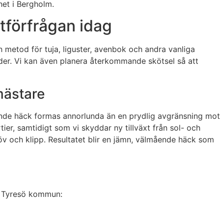
het i Bergholm.
tförfrågan idag
ch metod för tuja, liguster, avenbok och andra vanliga
rder. Vi kan även planera återkommande skötsel så att
mästare
ddande häck formas annorlunda än en prydlig avgränsning mot
ier, samtidigt som vi skyddar ny tillväxt från sol- och
löv och klipp. Resultatet blir en jämn, välmående häck som
ga Tyresö kommun: