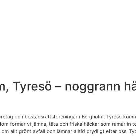
, Tyresö – noggrann häc
 företag och bostadsrättsföreningar i Bergholm, Tyresö ko
dom formar vi jämna, täta och friska häckar som ramar in t
om allt grönt avfall och lämnar alltid prydligt efter oss. Tyd