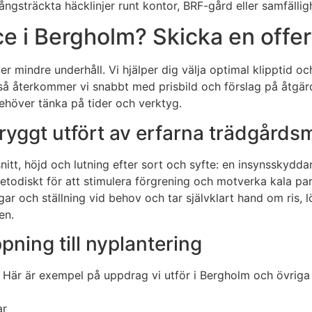
långsträckta häcklinjer runt kontor, BRF-gård eller samfällig
e i Bergholm? Skicka en offer
er mindre underhåll. Vi hjälper dig välja optimal klipptid o
t så återkommer vi snabbt med prisbild och förslag på åtgä
ehöver tänka på tider och verktyg.
tryggt utfört av erfarna trädgårds
 snitt, höjd och lutning efter sort och syfte: en insynssky
todiskt för att stimulera förgrening och motverka kala part
ar och ställning vid behov och tar självklart hand om ris, 
en.
pning till nyplantering
d. Här är exempel på uppdrag vi utför i Bergholm och övri
ar