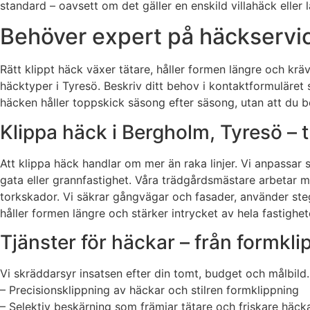
standard – oavsett om det gäller en enskild villahäck eller 
Behöver expert på häckservic
Rätt klippt häck växer tätare, håller formen längre och kräv
häcktyper i Tyresö. Beskriv ditt behov i kontaktformuläre
häcken håller toppskick säsong efter säsong, utan att du b
Klippa häck i Bergholm, Tyresö – 
Att klippa häck handlar om mer än raka linjer. Vi anpassar
gata eller grannfastighet. Våra trädgårdsmästare arbetar me
torkskador. Vi säkrar gångvägar och fasader, använder steg
håller formen längre och stärker intrycket av hela fastighet
Tjänster för häckar – från formklip
Vi skräddarsyr insatsen efter din tomt, budget och målbil
– Precisionsklippning av häckar och stilren formklippning
– Selektiv beskärning som främjar tätare och friskare häck