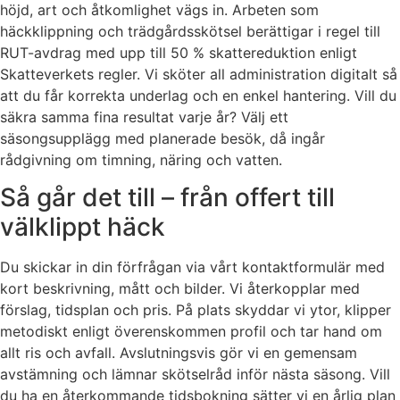
höjd, art och åtkomlighet vägs in. Arbeten som
häckklippning och trädgårdsskötsel berättigar i regel till
RUT-avdrag med upp till 50 % skattereduktion enligt
Skatteverkets regler. Vi sköter all administration digitalt så
att du får korrekta underlag och en enkel hantering. Vill du
säkra samma fina resultat varje år? Välj ett
säsongsupplägg med planerade besök, då ingår
rådgivning om timning, näring och vatten.
Så går det till – från offert till
välklippt häck
Du skickar in din förfrågan via vårt kontaktformulär med
kort beskrivning, mått och bilder. Vi återkopplar med
förslag, tidsplan och pris. På plats skyddar vi ytor, klipper
metodiskt enligt överenskommen profil och tar hand om
allt ris och avfall. Avslutningsvis gör vi en gemensam
avstämning och lämnar skötselråd inför nästa säsong. Vill
du ha en återkommande tidsbokning sätter vi en årlig plan