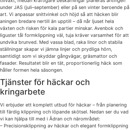
tillväxt, medan kraftigare beskärningar planeras antingen
under JAS (juli–september) eller på sen vinter beroende på
art. Vi anpassar snittvinkel och höjd så att häcken blir
aningen bredare nertill än upptill – då når ljuset hela
växten och risken för kala partier minskar. Avenbok och
liguster tål formklippning väl, tuja kräver varsamhet för att
undvika brunved. Med vassa blad, raka linor och stabila
ställningar skapar vi jämna linjer och prydliga hörn,
samtidigt som vi skyddar gångvägar, gräsmattor och
fasader. Resultatet blir en tät, proportionerlig häck som
håller formen hela säsongen.
Tjänster för häckar och
kringarbete
Vi erbjuder ett komplett utbud för häckar – från planering
till färdig klippning och löpande skötsel. Nedan ser du vad
vi kan hjälpa till med i Ådran och närområdet:
– Precisionsklippning av häckar och elegant formklippning