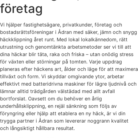
företag
Vi hjälper fastighetsägare, privatkunder, företag och
bostadsrättsföreningar i Ådran med säker, jämn och snygg
häckklippning året runt. Med lokal lokalkännedom, rätt
utrustning och genomtänkta arbetsmetoder ser vi till att
dina häckar blir täta, raka och friska – utan onödig stress
för växten eller störningar på tomten. Varje uppdrag
planeras efter häckens art, ålder och läge för att maximera
tillväxt och form. Vi skyddar omgivande ytor, arbetar
effektivt med batteridrivna maskiner för lägre ljudnivå och
lämnar alltid trädgården välstädad med allt avfall
bortforslat. Oavsett om du behöver en årlig
underhållsklippning, en rejäl sänkning som följs av
föryngring eller hjälp att etablera en ny häck, är vi din
trygga partner i Ådran som levererar noggrann kvalitet
och långsiktigt hållbara resultat.