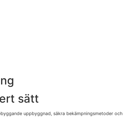
ing
rt sätt
förebyggande uppbyggnad, säkra bekämpningsmetoder och