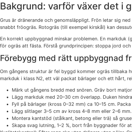
Bakgrund: varför växer det i 
Grus är dränerande och genomsläppligt. Frön letar sig ned 
snabbt fröogräs. Rotogräs (till exempel kirskål) kan dessut
En korrekt uppbyggnad minskar problemen. En markduk (geotex
för ogräs att fästa. Förstå grundprincipen: stoppa jord och
Förebygg med rätt uppbyggnad fr
Om gångens struktur är fel byggd kommer ogräs tillbaka hu
markduk i klass N2, ett väl packat bärlager och ett hårt, rela
Märk ut gångens bredd med snören. Gräv bort matjord 
Lägg markduk med 20–30 cm överlapp. Duken hindrar j
Fyll på bärlager (kross 0–32 mm) ca 10–15 cm. Packa m
Lägg slitlager 3–5 cm av kross 4–8 mm eller 2–6 mm. 
Montera kantstöd (stålkant, betong eller trä) så gruset
Skapa svag lutning, 1–2 %, bort från byggnader för at