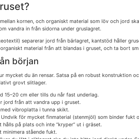
gruset?
mellan kornen, och organiskt material som löv och jord skap
om vandra in från sidorna under gruslagret.
til) separerar jord från bärlagret, kantstöd håller gruset 
 organiskt material från att blandas i gruset, och ta bort s
ån början
r mycket du än rensar. Satsa på en robust konstruktion oc
tivt grovt slitlager.
15–20 cm eller tills du når fast underlag.
ord från att vandra upp i gruset.
ed vibroplatta i tunna skikt.
Undvik för mycket finmaterial (stenmjöl) som binder fukt o
 hålls på plats och inte “kryper” ut i gräset.
t minimera stående fukt.