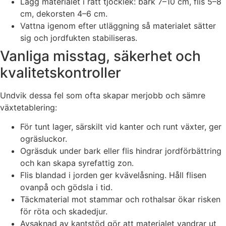
Lägg materialet i rätt tjocklek: bark 7–10 cm, flis 5–8
cm, dekorsten 4–6 cm.
Vattna igenom efter utläggning så materialet sätter
sig och jordfukten stabiliseras.
Vanliga misstag, säkerhet och
kvalitetskontroller
Undvik dessa fel som ofta skapar merjobb och sämre
växtetablering:
För tunt lager, särskilt vid kanter och runt växter, ger
ogräsluckor.
Ogräsduk under bark eller flis hindrar jordförbättring
och kan skapa syrefattig zon.
Flis blandad i jorden ger kvävelåsning. Håll flisen
ovanpå och gödsla i tid.
Täckmaterial mot stammar och rothalsar ökar risken
för röta och skadedjur.
Avsaknad av kantstöd gör att materialet vandrar ut