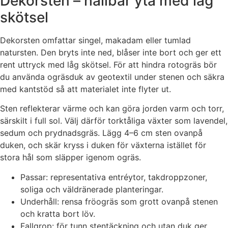
Dekorsten – hållbar yta med låg
skötsel
Dekorsten omfattar singel, makadam eller tumlad
natursten. Den bryts inte ned, blåser inte bort och ger ett
rent uttryck med låg skötsel. För att hindra rotogräs bör
du använda ogräsduk av geotextil under stenen och säkra
med kantstöd så att materialet inte flyter ut.
Sten reflekterar värme och kan göra jorden varm och torr,
särskilt i full sol. Välj därför torktåliga växter som lavendel,
sedum och prydnadsgräs. Lägg 4–6 cm sten ovanpå
duken, och skär kryss i duken för växterna istället för
stora hål som släpper igenom ogräs.
Passar: representativa entréytor, takdroppzoner,
soliga och väldränerade planteringar.
Underhåll: rensa fröogräs som grott ovanpå stenen
och kratta bort löv.
Fallgrop: för tunn stentäckning och utan duk ger