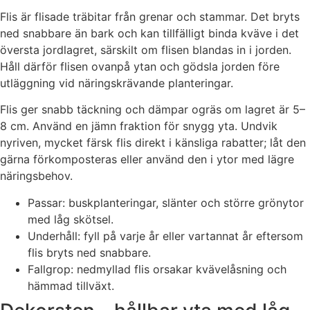
Flis är flisade träbitar från grenar och stammar. Det bryts
ned snabbare än bark och kan tillfälligt binda kväve i det
översta jordlagret, särskilt om flisen blandas in i jorden.
Håll därför flisen ovanpå ytan och gödsla jorden före
utläggning vid näringskrävande planteringar.
Flis ger snabb täckning och dämpar ogräs om lagret är 5–
8 cm. Använd en jämn fraktion för snygg yta. Undvik
nyriven, mycket färsk flis direkt i känsliga rabatter; låt den
gärna förkomposteras eller använd den i ytor med lägre
näringsbehov.
Passar: buskplanteringar, slänter och större grönytor
med låg skötsel.
Underhåll: fyll på varje år eller vartannat år eftersom
flis bryts ned snabbare.
Fallgrop: nedmyllad flis orsakar kvävelåsning och
hämmad tillväxt.