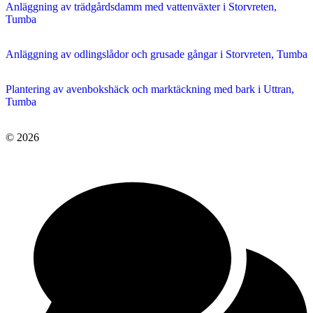
Anläggning av trädgårdsdamm med vattenväxter i Storvreten,
Tumba
Anläggning av odlingslådor och grusade gångar i Storvreten, Tumba
Plantering av avenbokshäck och marktäckning med bark i Uttran,
Tumba
© 2026